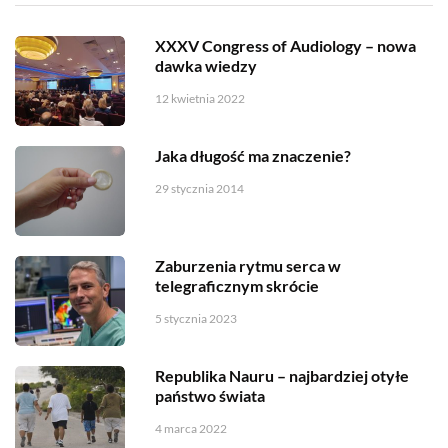
XXXV Congress of Audiology – nowa
dawka wiedzy
12 kwietnia 2022
Jaka długość ma znaczenie?
29 stycznia 2014
Zaburzenia rytmu serca w
telegraficznym skrócie
5 stycznia 2023
Republika Nauru – najbardziej otyłe
państwo świata
4 marca 2022