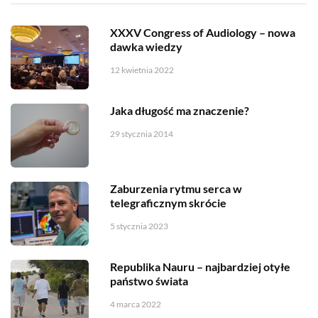
XXXV Congress of Audiology – nowa
dawka wiedzy
12 kwietnia 2022
Jaka długość ma znaczenie?
29 stycznia 2014
Zaburzenia rytmu serca w
telegraficznym skrócie
5 stycznia 2023
Republika Nauru – najbardziej otyłe
państwo świata
4 marca 2022