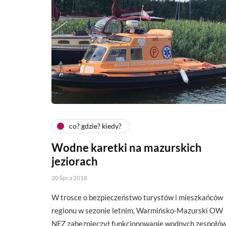
co? gdzie? kiedy?
Wodne karetki na mazurskich
jeziorach
20 lipca 2018
W trosce o bezpieczeństwo turystów i mieszkańców
regionu w sezonie letnim, Warmińsko-Mazurski OW
NFZ zabezpieczył funkcjonowanie wodnych zespołó