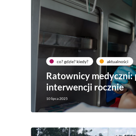
co? gdzie? kiedy?
aktualności
Ratownicy medyczni: 
interwencji rocznie
10 lipca 2025