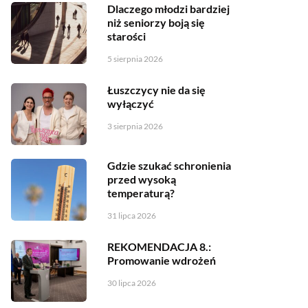
Dlaczego młodzi bardziej
niż seniorzy boją się
starości
5 sierpnia 2026
Łuszczycy nie da się
wyłączyć
3 sierpnia 2026
Gdzie szukać schronienia
przed wysoką
temperaturą?
31 lipca 2026
REKOMENDACJA 8.:
Promowanie wdrożeń
30 lipca 2026