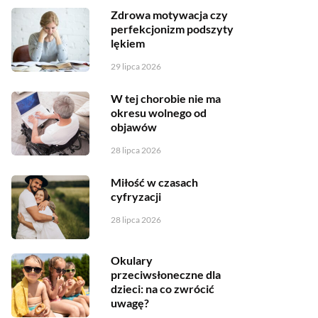
Zdrowa motywacja czy
perfekcjonizm podszyty
lękiem
29 lipca 2026
W tej chorobie nie ma
okresu wolnego od
objawów
28 lipca 2026
Miłość w czasach
cyfryzacji
28 lipca 2026
Okulary
przeciwsłoneczne dla
dzieci: na co zwrócić
uwagę?