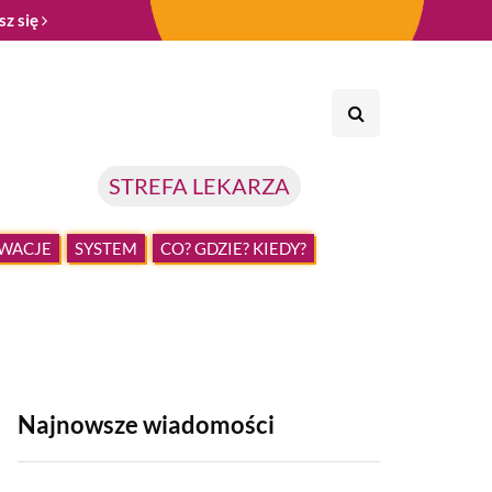
sz się
STREFA LEKARZA
WACJE
SYSTEM
CO? GDZIE? KIEDY?
Najnowsze wiadomości