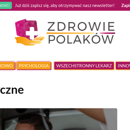
Już dziś zapisz się, aby otrzymywać nasz newsletter!
Zapi
OŚĆ!
DROWO
PSYCHOLOGIA
WSZECHSTRONNY LEKARZ
INNO
czne