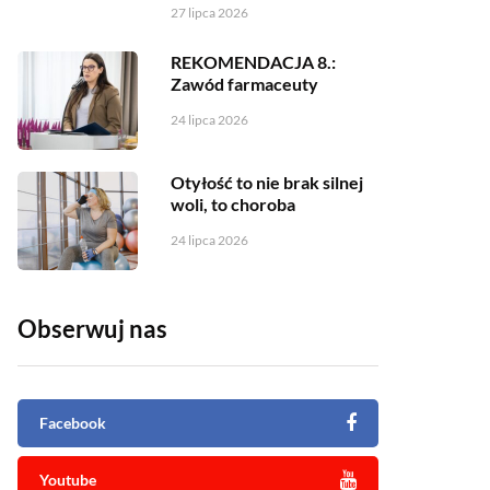
27 lipca 2026
REKOMENDACJA 8.:
Zawód farmaceuty
24 lipca 2026
Otyłość to nie brak silnej
woli, to choroba
24 lipca 2026
Obserwuj nas
Facebook
Youtube