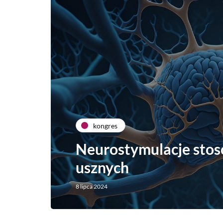
kongres
Neurostymulacje sto
usznych
8 lipca 2024