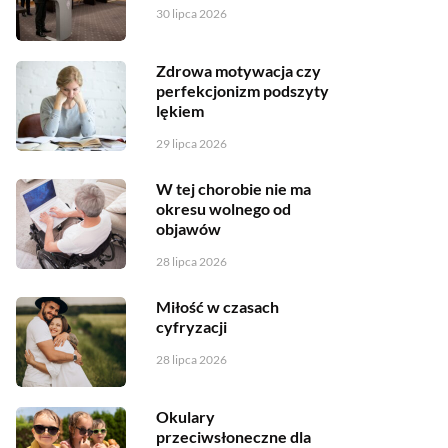
30 lipca 2026
Zdrowa motywacja czy
perfekcjonizm podszyty
lękiem
29 lipca 2026
W tej chorobie nie ma
okresu wolnego od
objawów
28 lipca 2026
Miłość w czasach
cyfryzacji
28 lipca 2026
Okulary
przeciwsłoneczne dla