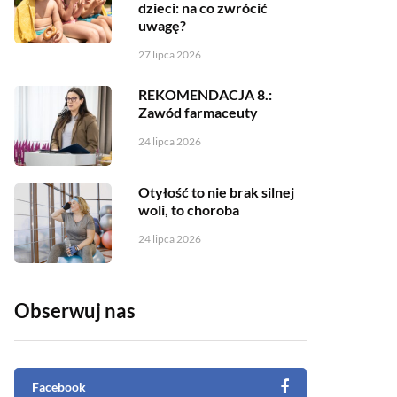
dzieci: na co zwrócić
uwagę?
27 lipca 2026
REKOMENDACJA 8.:
Zawód farmaceuty
24 lipca 2026
Otyłość to nie brak silnej
woli, to choroba
24 lipca 2026
Obserwuj nas
Facebook