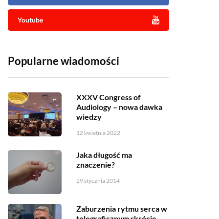
Youtube
Popularne wiadomości
XXXV Congress of
Audiology – nowa dawka
wiedzy
12 kwietnia 2022
Jaka długość ma
znaczenie?
29 stycznia 2014
Zaburzenia rytmu serca w
telegraficznym skrócie