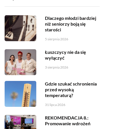
Dlaczego młodzi bardziej
niż seniorzy boją się
starości
5 sierpnia 2026
Łuszczycy nie da się
wyłączyć
3 sierpnia 2026
Gdzie szukać schronienia
przed wysoką
temperaturą?
31 lipca 2026
REKOMENDACJA 8.:
Promowanie wdrożeń