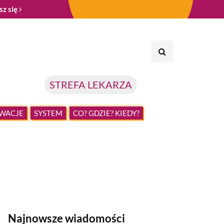
sz się
STREFA LEKARZA
WACJE
SYSTEM
CO? GDZIE? KIEDY?
Najnowsze wiadomości