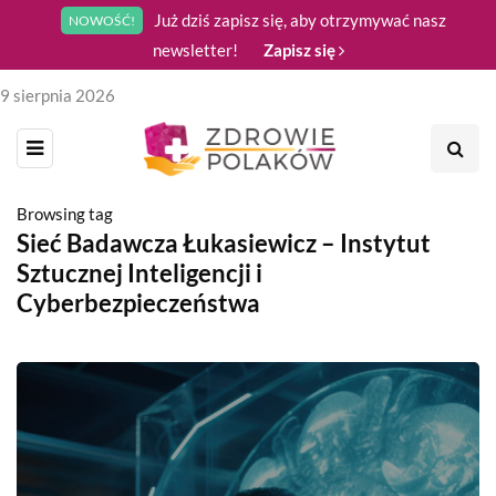
Już dziś zapisz się, aby otrzymywać nasz
NOWOŚĆ!
newsletter!
Zapisz się
9 sierpnia 2026
Browsing tag
Sieć Badawcza Łukasiewicz – Instytut
Sztucznej Inteligencji i
Cyberbezpieczeństwa