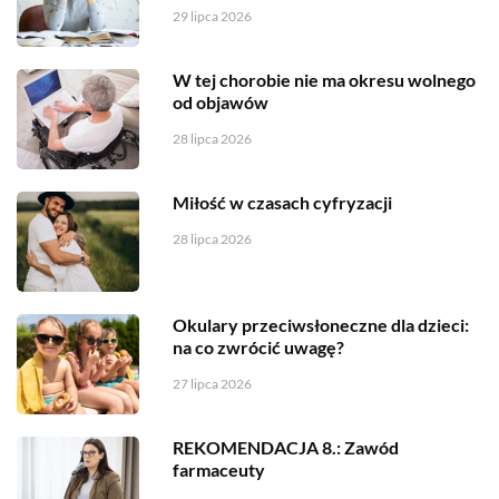
29 lipca 2026
W tej chorobie nie ma okresu wolnego
od objawów
28 lipca 2026
Miłość w czasach cyfryzacji
28 lipca 2026
Okulary przeciwsłoneczne dla dzieci:
na co zwrócić uwagę?
27 lipca 2026
REKOMENDACJA 8.: Zawód
farmaceuty