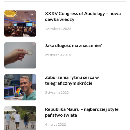
XXXV Congress of Audiology – nowa
dawka wiedzy
12 kwietnia 2022
Jaka długość ma znaczenie?
29 stycznia 2014
Zaburzenia rytmu serca w
telegraficznym skrócie
5 stycznia 2023
Republika Nauru – najbardziej otyłe
państwo świata
4 marca 2022