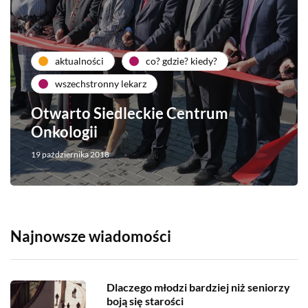
aktualności
co? gdzie? kiedy?
wszechstronny lekarz
Otwarto Siedleckie Centrum
Onkologii
19 października 2018
Najnowsze wiadomości
Dlaczego młodzi bardziej niż seniorzy
boją się starości