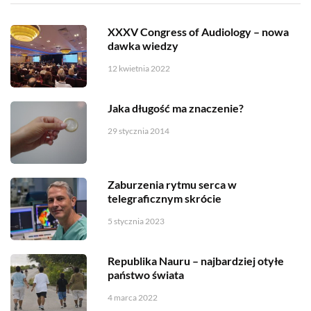
XXXV Congress of Audiology – nowa
dawka wiedzy
12 kwietnia 2022
Jaka długość ma znaczenie?
29 stycznia 2014
Zaburzenia rytmu serca w
telegraficznym skrócie
5 stycznia 2023
Republika Nauru – najbardziej otyłe
państwo świata
4 marca 2022