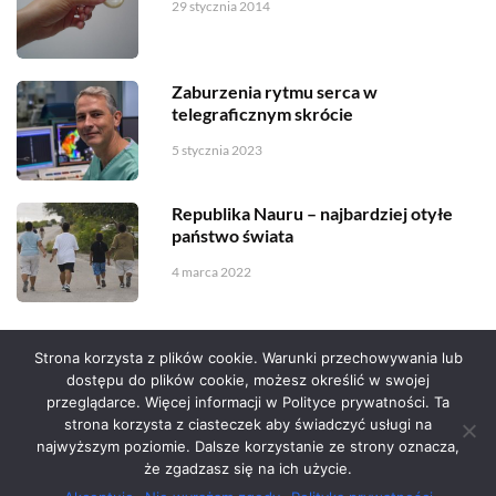
29 stycznia 2014
Zaburzenia rytmu serca w
telegraficznym skrócie
5 stycznia 2023
Republika Nauru – najbardziej otyłe
państwo świata
4 marca 2022
Strona korzysta z plików cookie. Warunki przechowywania lub
dostępu do plików cookie, możesz określić w swojej
przeglądarce. Więcej informacji w Polityce prywatności. Ta
Serwis zaprojektował
Grzegorz Sztank
.
strona korzysta z ciasteczek aby świadczyć usługi na
najwyższym poziomie. Dalsze korzystanie ze strony oznacza,
że zgadzasz się na ich użycie.