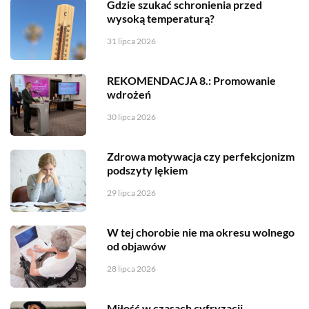
Gdzie szukać schronienia przed
wysoką temperaturą?
31 lipca 2026
REKOMENDACJA 8.: Promowanie
wdrożeń
30 lipca 2026
Zdrowa motywacja czy perfekcjonizm
podszyty lękiem
29 lipca 2026
W tej chorobie nie ma okresu wolnego
od objawów
28 lipca 2026
Miłość w czasach cyfryzacji