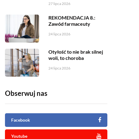
27 lipca 2026
REKOMENDACJA 8.:
Zawód farmaceuty
24 lipca 2026
Otyłość to nie brak silnej
woli, to choroba
24 lipca 2026
Obserwuj nas
Facebook
Youtube