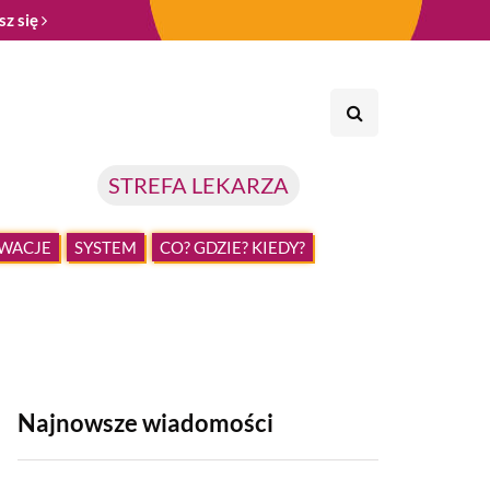
sz się
STREFA LEKARZA
WACJE
SYSTEM
CO? GDZIE? KIEDY?
Najnowsze wiadomości