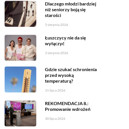
Dlaczego młodzi bardziej
niż seniorzy boją się
starości
5 sierpnia 2026
Łuszczycy nie da się
wyłączyć
3 sierpnia 2026
Gdzie szukać schronienia
przed wysoką
temperaturą?
31 lipca 2026
REKOMENDACJA 8.:
Promowanie wdrożeń
30 lipca 2026