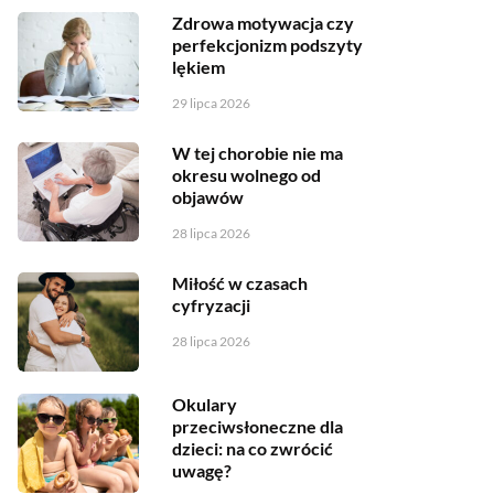
Zdrowa motywacja czy
perfekcjonizm podszyty
lękiem
29 lipca 2026
W tej chorobie nie ma
okresu wolnego od
objawów
28 lipca 2026
Miłość w czasach
cyfryzacji
28 lipca 2026
Okulary
przeciwsłoneczne dla
dzieci: na co zwrócić
uwagę?