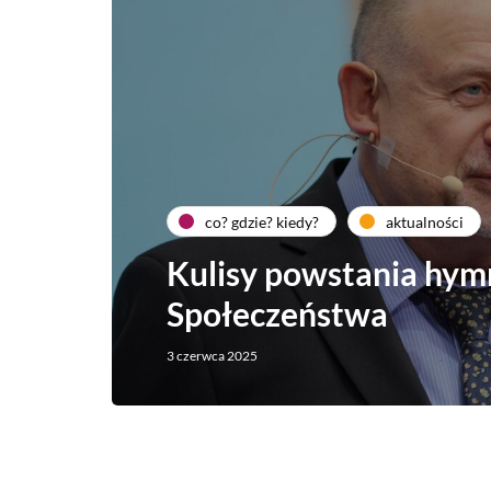
co? gdzie? kiedy?
aktualności
Kulisy powstania hym
Społeczeństwa
3 czerwca 2025