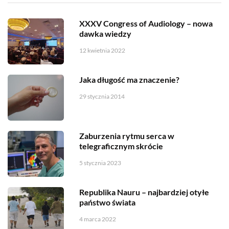
XXXV Congress of Audiology – nowa
dawka wiedzy
12 kwietnia 2022
Jaka długość ma znaczenie?
29 stycznia 2014
Zaburzenia rytmu serca w
telegraficznym skrócie
5 stycznia 2023
Republika Nauru – najbardziej otyłe
państwo świata
4 marca 2022