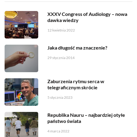
XXXV Congress of Audiology – nowa
dawka wiedzy
12 kwietnia 2022
Jaka długość ma znaczenie?
29 stycznia 2014
Zaburzenia rytmu serca w
telegraficznym skrócie
5 stycznia 2023
Republika Nauru – najbardziej otyłe
państwo świata
4 marca 2022