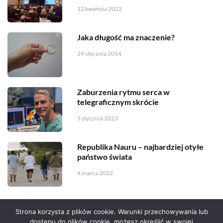
12 kwietnia 2022
Jaka długość ma znaczenie?
29 stycznia 2014
Zaburzenia rytmu serca w
telegraficznym skrócie
5 stycznia 2023
Republika Nauru – najbardziej otyłe
państwo świata
4 marca 2022
Strona korzysta z plików cookie. Warunki przechowywania lub
dostępu do plików cookie, możesz określić w swojej