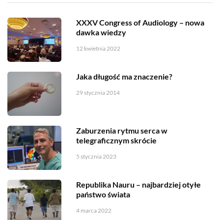
XXXV Congress of Audiology – nowa
dawka wiedzy
12 kwietnia 2022
Jaka długość ma znaczenie?
29 stycznia 2014
Zaburzenia rytmu serca w
telegraficznym skrócie
5 stycznia 2023
Republika Nauru – najbardziej otyłe
państwo świata
4 marca 2022