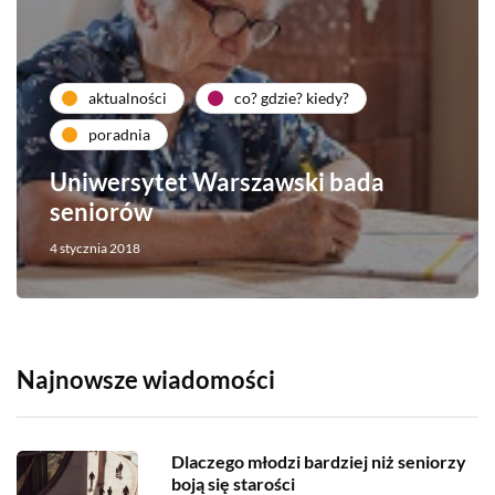
aktualności
co? gdzie? kiedy?
poradnia
Uniwersytet Warszawski bada
seniorów
4 stycznia 2018
Najnowsze wiadomości
Dlaczego młodzi bardziej niż seniorzy
boją się starości