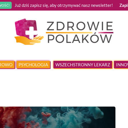
Już dziś zapisz się, aby otrzymywać nasz newsletter!
Zapi
OŚĆ!
DROWO
PSYCHOLOGIA
WSZECHSTRONNY LEKARZ
INNO