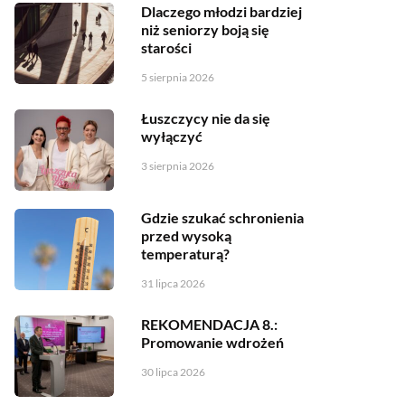
Dlaczego młodzi bardziej
niż seniorzy boją się
starości
5 sierpnia 2026
Łuszczycy nie da się
wyłączyć
3 sierpnia 2026
Gdzie szukać schronienia
przed wysoką
temperaturą?
31 lipca 2026
REKOMENDACJA 8.:
Promowanie wdrożeń
30 lipca 2026