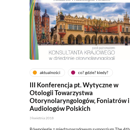
aktualności
co? gdzie? kiedy?
III Konferencja pt. Wytyczne w
Otologii Towarzystwa
Otorynolaryngologów, Foniatrów i
Audiologów Polskich
3 kwietnia 2018
Równolegle z międzynarodowym sympozjum The 4th