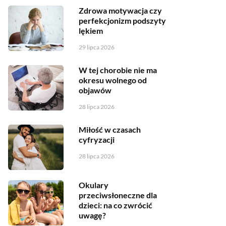
Zdrowa motywacja czy
perfekcjonizm podszyty
lękiem
29 lipca 2026
W tej chorobie nie ma
okresu wolnego od
objawów
28 lipca 2026
Miłość w czasach
cyfryzacji
28 lipca 2026
Okulary
przeciwsłoneczne dla
dzieci: na co zwrócić
uwagę?