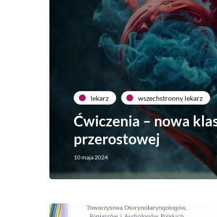
lekarz
wszechstronny lekarz
Ćwiczenia – nowa kla
przerostowej
10 maja 2024