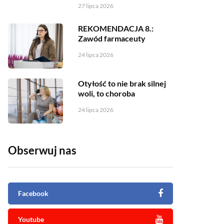
27 lipca 2026
REKOMENDACJA 8.:
Zawód farmaceuty
24 lipca 2026
Otyłość to nie brak silnej
woli, to choroba
24 lipca 2026
Obserwuj nas
Facebook
Youtube