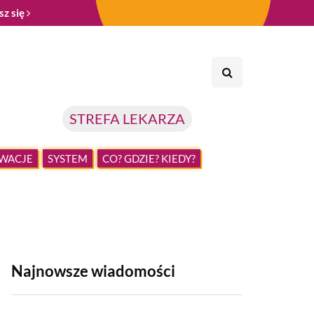
sz się
STREFA LEKARZA
WACJE
SYSTEM
CO? GDZIE? KIEDY?
Najnowsze wiadomości