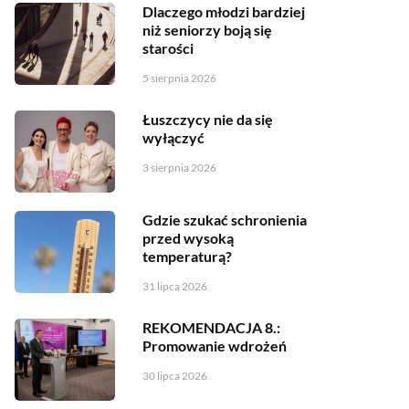
Dlaczego młodzi bardziej
niż seniorzy boją się
starości
5 sierpnia 2026
Łuszczycy nie da się
wyłączyć
3 sierpnia 2026
Gdzie szukać schronienia
przed wysoką
temperaturą?
31 lipca 2026
REKOMENDACJA 8.:
Promowanie wdrożeń
30 lipca 2026