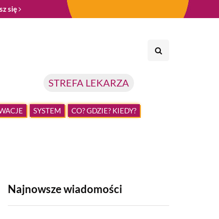
sz się
STREFA LEKARZA
WACJE
SYSTEM
CO? GDZIE? KIEDY?
Najnowsze wiadomości