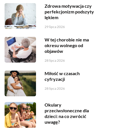
Zdrowa motywacja czy
perfekcjonizm podszyty
lękiem
29 lipca 2026
W tej chorobie nie ma
okresu wolnego od
objawów
28 lipca 2026
Miłość w czasach
cyfryzacji
28 lipca 2026
Okulary
przeciwsłoneczne dla
dzieci: na co zwrócić
uwagę?