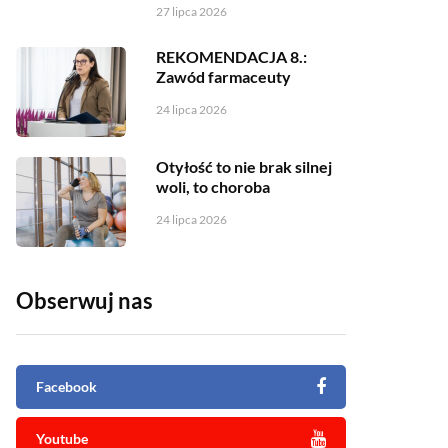
27 lipca 2026
REKOMENDACJA 8.:
Zawód farmaceuty
24 lipca 2026
Otyłość to nie brak silnej
woli, to choroba
24 lipca 2026
Obserwuj nas
Facebook
Youtube