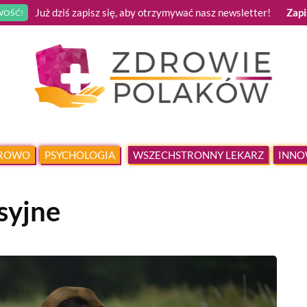
Już dziś zapisz się, aby otrzymywać nasz newsletter!
Zapi
OŚĆ!
DROWO
PSYCHOLOGIA
WSZECHSTRONNY LEKARZ
INNO
syjne