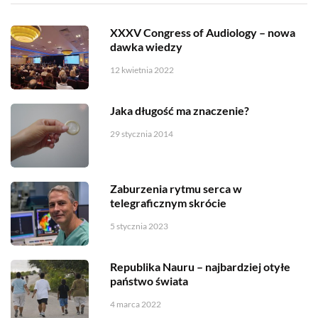
XXXV Congress of Audiology – nowa
dawka wiedzy
12 kwietnia 2022
Jaka długość ma znaczenie?
29 stycznia 2014
Zaburzenia rytmu serca w
telegraficznym skrócie
5 stycznia 2023
Republika Nauru – najbardziej otyłe
państwo świata
4 marca 2022