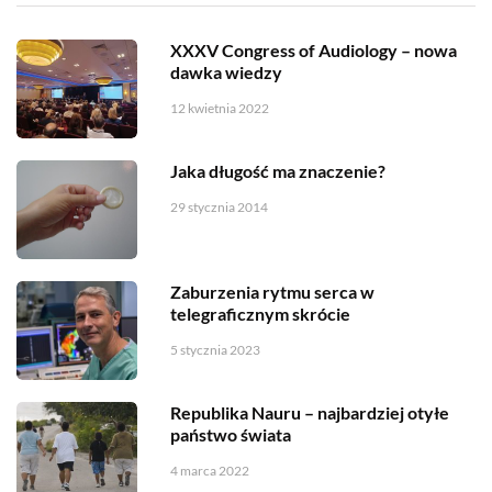
XXXV Congress of Audiology – nowa
dawka wiedzy
12 kwietnia 2022
Jaka długość ma znaczenie?
29 stycznia 2014
Zaburzenia rytmu serca w
telegraficznym skrócie
5 stycznia 2023
Republika Nauru – najbardziej otyłe
państwo świata
4 marca 2022