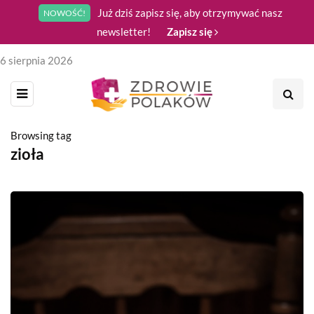
Już dziś zapisz się, aby otrzymywać nasz
NOWOŚĆ!
newsletter!
Zapisz się
6 sierpnia 2026
Browsing tag
zioła