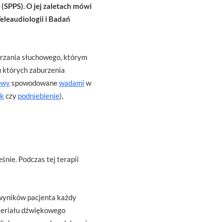
(SPPS). O jej zaletach mówi
Teleaudiologii i Badań
arzania słuchowego, którym
 których zaburzenia
owy
spowodowane
wadami
w
yk
czy
podniebienie
),
nie. Podczas tej terapii
 wyników pacjenta każdy
teriału dźwiękowego