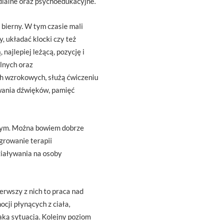
dialne oraz psychoedukacyjne.
bierny. W tym czasie mali
, układać klocki czy też
najlepiej leżącą, pozycję i
alnych oraz
ch wzrokowych, służą ćwiczeniu
rwania dźwięków, pamięć
znym. Można bowiem dobrze
growanie terapii
ziaływania na osoby
erwszy z nich to praca nad
cji płynących z ciała,
aką sytuacją. Kolejny poziom