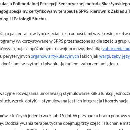
mulacja Polimodalnej Percepcji Sensorycznej metodą Skarżyńskiego 
edagog specjalny, certyfikowany terapeuta SPPS, kierownik Zakładu 
logii i Patologii Słuchu.
lą o pacjentach, w tym dzieciach, z trudnościami w zakresie przetw
rogramy wykorzystywane w SPPS przeznaczone są dla sześciu grup, u
ółwystępują z: opóźnionym rozwojem mowy, dyslalią (
zaburzenia m
iu peryferyjnych
organów artykulacyjnych
takich jak
wargi
,
zęby
,
jęz
udnościami w czytaniu i pisaniu, jąkaniem, zaburzeniami głosu.
yjne rozwiązania umożliwiają stymulowanie kilku funkcji jednocześ
uch, wzrok, dotyk) – stymulowana jest ich integracja i koordynacja.
omów, z których jeden trwa 5 lub 15 dni. W przypadku braku poprawy
y. Oddziaływania terapeutyczne obejmują trzy części: słuchanie ma