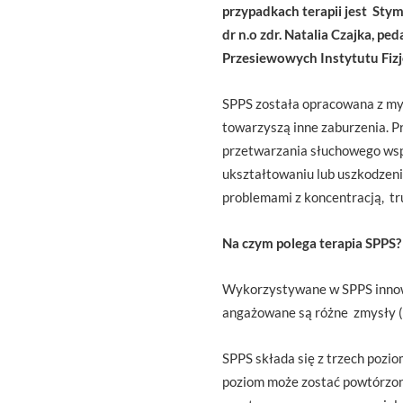
przypadkach terapii jest Sty
dr n.o zdr. Natalia Czajka, p
Przesiewowych Instytutu Fizjo
SPPS została opracowana z myś
towarzyszą inne zaburzenia. P
przetwarzania słuchowego wsp
ukształtowaniu lub uszkodzen
problemami z koncentracją, tr
Na czym polega terapia SPPS?
Wykorzystywane w SPPS innowac
angażowane są różne zmysły (sł
SPPS składa się z trzech pozi
poziom może zostać powtórzon