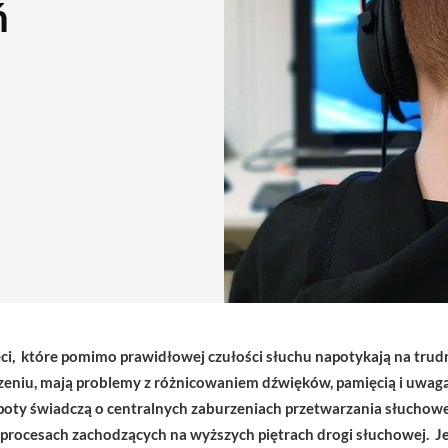
ń
ci, które
pomimo prawidłowej czułości słuchu napotykają
na
trud
eniu, mają problemy z różnicowaniem dźwięków, pamięcią i uwagą 
poty świadczą o centralnych zaburzeniach przetwarzania słuchow
 procesach zachodzących na wyższych piętrach drogi słuchowej. Je