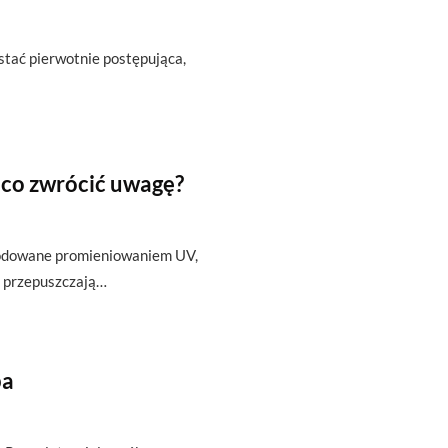
ostać pierwotnie postępująca,
 co zwrócić uwagę?
wodowane promieniowaniem UV,
 i przepuszczają…
ba