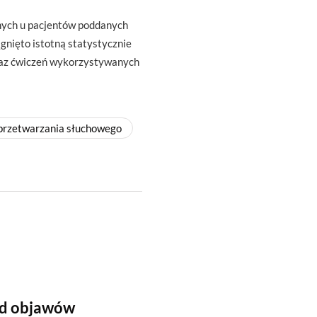
nych u pacjentów poddanych
gnięto istotną statystycznie
raz ćwiczeń wykorzystywanych
przetwarzania słuchowego
od objawów