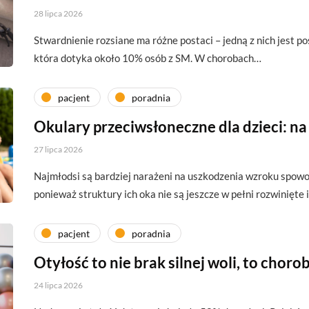
28 lipca 2026
Stwardnienie rozsiane ma różne postaci – jedną z nich jest p
która dotyka około 10% osób z SM. W chorobach…
pacjent
poradnia
Okulary przeciwsłoneczne dla dzieci: na
27 lipca 2026
Najmłodsi są bardziej narażeni na uszkodzenia wzroku spo
ponieważ struktury ich oka nie są jeszcze w pełni rozwinięte
pacjent
poradnia
Otyłość to nie brak silnej woli, to choro
24 lipca 2026