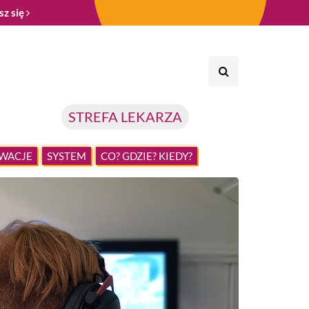
sz się
STREFA LEKARZA
WACJE
SYSTEM
CO? GDZIE? KIEDY?