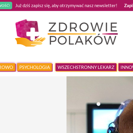
Już dziś zapisz się, aby otrzymywać nasz newsletter!
Zapi
OŚĆ!
DROWO
PSYCHOLOGIA
WSZECHSTRONNY LEKARZ
INNO