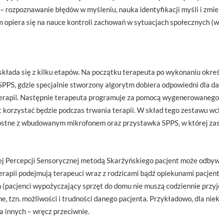
 – rozpoznawanie błędów w myśleniu, nauka identyfikacji myśli i zmien
 opiera się na nauce kontroli zachowań w sytuacjach społecznych (
składa się z kilku etapów. Na początku terapeuta po wykonaniu okr
SPPS, gdzie specjalnie stworzony algorytm dobiera odpowiedni dla da
rapii. Następnie terapeuta programuje za pomocą wygenerowanego 
t korzystać będzie podczas trwania terapii. W skład tego zestawu wc
ostne z wbudowanym mikrofonem oraz przystawka SPPS, w której za
nej Percepcji Sensorycznej metodą Skarżyńskiego pacjent może odby
erapii podejmują terapeuci wraz z rodzicami bądź opiekunami pacjent
(pacjenci wypożyczający sprzęt do domu nie muszą codziennie przyje
, tzn. możliwości i trudności danego pacjenta. Przykładowo, dla nie
 innych – wręcz przeciwnie.