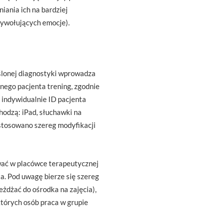
iania ich na bardziej
wywołujących emocje).
eślonej diagnostyki wprowadza
nego pacjenta trening, zgodnie
indywidualnie ID pacjenta
hodzą: iPad, słuchawki na
stosowano szereg modyfikacji
wać w placówce terapeutycznej
a. Pod uwagę bierze się szereg
żdżać do ośrodka na zajęcia),
których osób praca w grupie