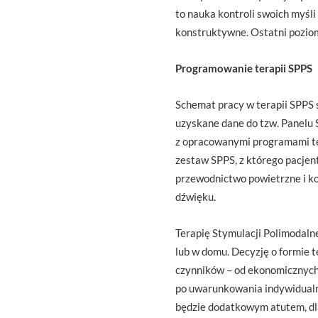
to nauka kontroli swoich myśli
konstruktywne. Ostatni poziom
Programowanie terapii SPPS
Schemat pracy w terapii SPPS 
uzyskane dane do tzw. Panelu 
z opracowanymi programami te
zestaw SPPS, z którego pacjen
przewodnictwo powietrzne i k
dźwięku.
Terapię Stymulacji Polimodal
lub w domu. Decyzję o formie t
czynników – od ekonomicznych 
po uwarunkowania indywidualne
będzie dodatkowym atutem, dla