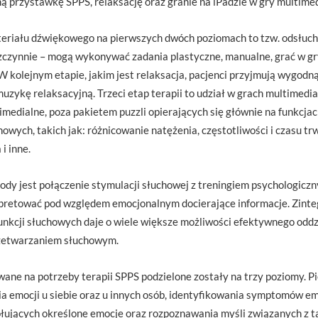
ą przystawkę SPPS, relaksację oraz granie na iPadzie w gry multime
eriału dźwiękowego na pierwszych dwóch poziomach to tzw. odsłuch 
zczynnie – mogą wykonywać zadania plastyczne, manualne, grać w gry
kolejnym etapie, jakim jest relaksacja, pacjenci przyjmują wygodną, 
 muzykę relaksacyjną. Trzeci etap terapii to udział w grach multimedi
medialne, poza pakietem puzzli opierających się głównie na funkcja
owych, takich jak: różnicowanie natężenia, częstotliwości i czasu t
i inne.
y jest połączenie stymulacji słuchowej z treningiem psychologic
erpretować pod względem emocjonalnym docierające informacje. Zinte
funkcji słuchowych daje o wiele większe możliwości efektywnego odd
rzetwarzaniem słuchowym.
ne na potrzeby terapii SPPS podzielone zostały na trzy poziomy. Pi
 emocji u siebie oraz u innych osób, identyfikowania symptomów emo
łujących określone emocje oraz rozpoznawania myśli związanych z t