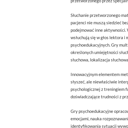
przetworzonego przez specjaln
Słuchanie przetworzonego mat
pacjenci nie muszą siedzieć be
podejmować inne aktywności. W 
wsłuchują się w głos lektora i
psychoedukacyjnych. Gry multi
określonych umiejętności słuch
słuchowa, lokalizacja słuchowa 
Innowacyjnym elementem metod
słyszeć, ale niewłaściwie int
psychologicznej z treningiem 
doświadczające trudności z p
Gry psychoedukacyjne opracowa
emocjami, nauka rozpoznawania
identyfikowania sytuacji wywo