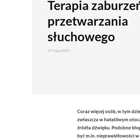
Terapia zaburze
przetwarzania
słuchowego
27 maja 2021
Coraz więcej osób, w tym dzie
zwłaszcza w hałaśliwym otocz
źródła dźwię
ku. Podobne kło
być m.in. nieprawidłowości w