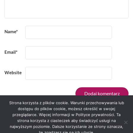
Name
*
Email
*
Website
Strona korzysta z plików cookie. Warunki przechowywania lub
dostępu do plików cookie, możesz określić w swojej
przeglądarce. Więcej informacji w Polityce prywatności. Ta
Serwis zaprojektował
Grzegorz Sztank
.
strona korzysta z ciasteczek aby świadczyć usługi na
najwyższym poziomie. Dalsze korzystanie ze strony oznacza,
że zgadzasz się na ich użycie.