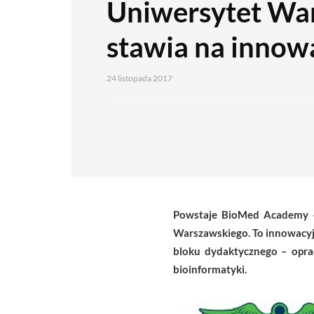
Uniwersytet Wa
stawia na innow
24 listopada 2017
Powstaje BioMed Academy – 
Warszawskiego. To innowacyjn
bloku dydaktycznego – oprac
bioinformatyki.