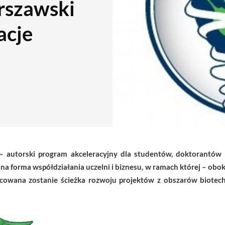
rszawski
acje
autorski program akceleracyjny dla studentów, doktorantów
a forma współdziałania uczelni i biznesu, w ramach której – obo
owana zostanie ścieżka rozwoju projektów z obszarów biotechn