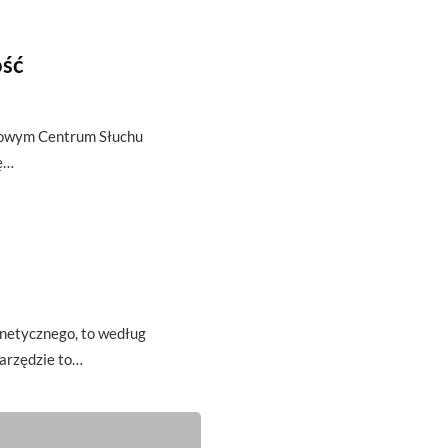
ość
atowym Centrum Słuchu
ię…
u
gnetycznego, to według
arzędzie to…