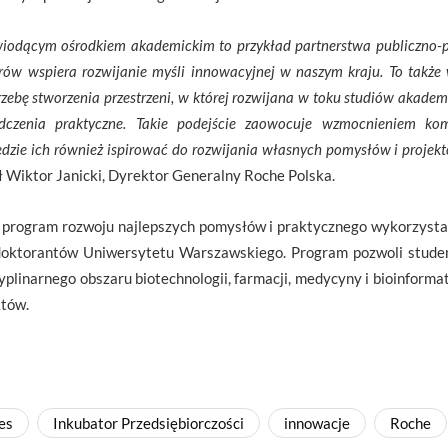
iodącym ośrodkiem akademickim to przykład partnerstwa publiczno-p
ów wspiera rozwijanie myśli innowacyjnej w naszym kraju. To takż
rzebę stworzenia przestrzeni, w której rozwijana w toku studiów akadem
dczenia praktyczne. Takie podejście zaowocuje wzmocnieniem kom
dzie ich również ispirować do rozwijania własnych pomysłów i proje
ł Wiktor Janicki, Dyrektor Generalny Roche Polska.
i program rozwoju najlepszych pomysłów i praktycznego wykorzyst
doktorantów Uniwersytetu Warszawskiego. Program pozwoli stude
yplinarnego obszaru biotechnologii, farmacji, medycyny i bioinforma
któw.
es
Inkubator Przedsiębiorczości
innowacje
Roche