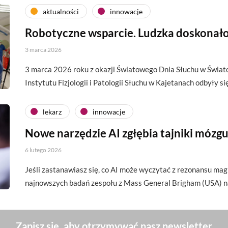
aktualności
innowacje
Robotyczne wsparcie. Ludzka doskonał
3 marca 2026
3 marca 2026 roku z okazji Światowego Dnia Słuchu w Świ
Instytutu Fizjologii i Patologii Słuchu w Kajetanach odbyły s
lekarz
innowacje
Nowe narzędzie AI zgłębia tajniki mózg
6 lutego 2026
Jeśli zastanawiasz się, co AI może wyczytać z rezonansu ma
najnowszych badań zespołu z Mass General Brigham (USA) n
Zapisz się, aby otrzymywać nasz newsletter