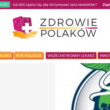
Już dziś zapisz się, aby otrzymywać nasz newsletter!
Zapi
OŚĆ!
DROWO
PSYCHOLOGIA
WSZECHSTRONNY LEKARZ
INNO