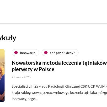
ykuły
innowacje
co? gdzie? kiedy?
Nowatorska metoda leczenia tętniaków
pierwszy w Polsce
25 marca 2026
Specjaliści z II Zakładu Radiologii Klinicznej CSK UCK WUM
kraju zabieg wewnątrznaczyniowego leczenia tętniaka mózg
innowacyjnego…