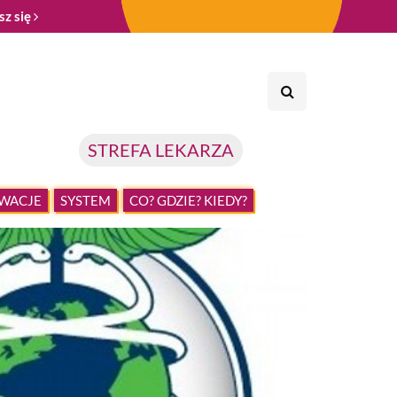
sz się
STREFA LEKARZA
WACJE
SYSTEM
CO? GDZIE? KIEDY?