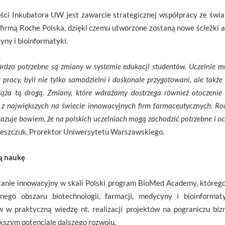
ści Inkubatora UW jest zawarcie strategicznej współpracy ze świ
firmą Roche Polska, dzięki czemu utworzone zostaną nowe ścieżki a
yny i bioinformatyki.
rdzo potrzebne są zmiany w systemie edukacji studentów. Uczelnie m
racy, byli nie tylko samodzielni i doskonale przygotowani, ale także 
ąża tą drogą. Zmiany, które wdrażamy dostrzega również otoczenie
 z największych na świecie innowacyjnych firm farmaceutycznych, Ro
azuje bowiem, że na polskich uczelniach mogą zachodzić potrzebne i 
oleszczuk, Prorektor Uniwersytetu Warszawskiego.
ą naukę
anie innowacyjny w skali Polski program BioMed Academy, którego
rnego obszaru biotechnologii, farmacji, medycyny i bioinforma
 w praktyczną wiedzę nt. realizacji projektów na pograniczu bizn
kszym potencjale dalszego rozwoju.