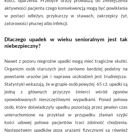
kości, oparzenia. Przebyte urazy prowadzą do zmniejszenia
aktywności pacjenta czego konsekwencją mogą być powikłania
w postaci odleżyn, przykurczy w stawach, zakrzepicy żył,
zatorowości płucnej albo infekcji.
Dlaczego upadek w wieku senioralnym jest tak
niebezpieczny?
Nawet z pozoru niegroźne upadki mogą mieć tragiczne skutki.
Organizm osób starszych jest zarówno bardziej podatny na
powstanie urazów jak i naprawa uszkodzeń jest trudniejsza.
Statystyki wskazują, że w grupie osób powyżej 65 r.ż. upadki są
jedną z głównych przyczyn śmierci wśród zgonów
spowodowanych nieszczęśliwymi wypadkami. Ponad połowa
osób, które doświadczyły upadku pozostają przez pewien czas
unieruchomione na przykład w przypadku złamań szyjki
kości udowej połowa pacjentów traci zdolność chodzenia.
Następstwem upadków poza urazami fizycznymi są również