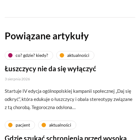
Powiązane artykuły
co? gdzie? kiedy?
aktualności
Łuszczycy nie da się wyłączyć
3 sierpnia 2026
Startuje IV edycja ogólnopolskiej kampanii społecznej „Daj się
odkryć”, która edukuje o łuszczycy i obala stereotypy związane
z tą chorobą. Tegoroczna odsłona…
pacjent
aktualności
Gdzie szukać schronienia przed wysoką