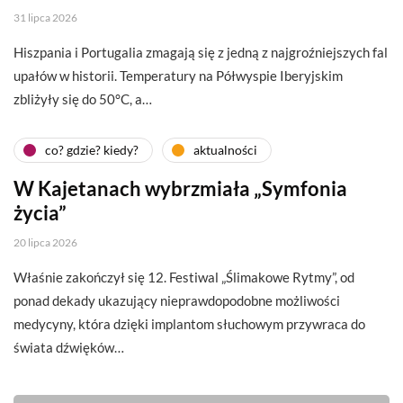
31 lipca 2026
Hiszpania i Portugalia zmagają się z jedną z najgroźniejszych fal
upałów w historii. Temperatury na Półwyspie Iberyjskim
zbliżyły się do 50°C, a…
co? gdzie? kiedy?
aktualności
W Kajetanach wybrzmiała „Symfonia
życia”
20 lipca 2026
Właśnie zakończył się 12. Festiwal „Ślimakowe Rytmy”, od
ponad dekady ukazujący nieprawdopodobne możliwości
medycyny, która dzięki implantom słuchowym przywraca do
świata dźwięków…