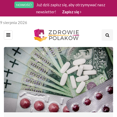
Już dziś zapisz się, aby otrzymywać nasz
NOWOŚĆ!
newsletter!
Zapisz się
9 sierpnia 2026