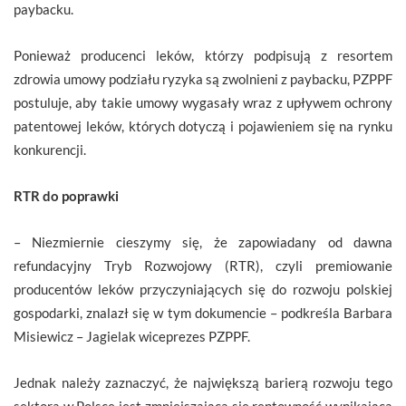
paybacku.
Ponieważ producenci leków, którzy podpisują z resortem
zdrowia umowy podziału ryzyka są zwolnieni z paybacku, PZPPF
postuluje, aby takie umowy wygasały wraz z upływem ochrony
patentowej leków, których dotyczą i pojawieniem się na rynku
konkurencji.
RTR do poprawki
– Niezmiernie cieszymy się, że zapowiadany od dawna
refundacyjny Tryb Rozwojowy (RTR), czyli premiowanie
producentów leków przyczyniających się do rozwoju polskiej
gospodarki, znalazł się w tym dokumencie – podkreśla Barbara
Misiewicz – Jagielak wiceprezes PZPPF.
Jednak należy zaznaczyć, że największą barierą rozwoju tego
sektora w Polsce jest zmniejszająca się rentowność wynikająca