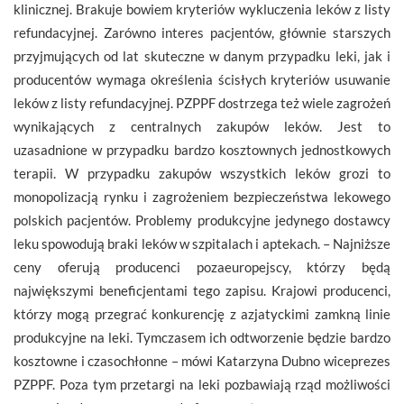
klinicznej. Brakuje bowiem kryteriów wykluczenia leków z listy
refundacyjnej. Zarówno interes pacjentów, głównie starszych
przyjmujących od lat skuteczne w danym przypadku leki, jak i
producentów wymaga określenia ścisłych kryteriów usuwanie
leków z listy refundacyjnej. PZPPF dostrzega też wiele zagrożeń
wynikających z centralnych zakupów leków. Jest to
uzasadnione w przypadku bardzo kosztownych jednostkowych
terapii. W przypadku zakupów wszystkich leków grozi to
monopolizacją rynku i zagrożeniem bezpieczeństwa lekowego
polskich pacjentów. Problemy produkcyjne jedynego dostawcy
leku spowodują braki leków w szpitalach i aptekach. – Najniższe
ceny oferują producenci pozaeuropejscy, którzy będą
największymi beneficjentami tego zapisu. Krajowi producenci,
którzy mogą przegrać konkurencję z azjatyckimi zamkną linie
produkcyjne na leki. Tymczasem ich odtworzenie będzie bardzo
kosztowne i czasochłonne – mówi Katarzyna Dubno wiceprezes
PZPPF. Poza tym przetargi na leki pozbawiają rząd możliwości