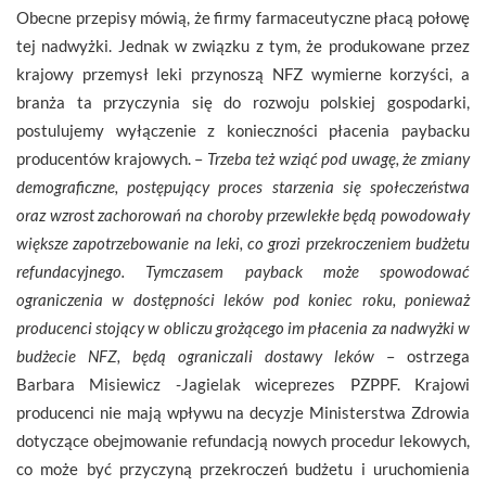
Obecne przepisy mówią, że firmy farmaceutyczne płacą połowę
tej nadwyżki. Jednak w związku z tym, że produkowane przez
krajowy przemysł leki przynoszą NFZ wymierne korzyści, a
branża ta przyczynia się do rozwoju polskiej gospodarki,
postulujemy wyłączenie z konieczności płacenia paybacku
producentów krajowych. –
Trzeba też wziąć pod uwagę, że zmiany
demograficzne, postępujący proces starzenia się społeczeństwa
oraz wzrost zachorowań na choroby przewlekłe będą powodowały
większe zapotrzebowanie na leki, co grozi przekroczeniem budżetu
refundacyjnego. Tymczasem payback może spowodować
ograniczenia w dostępności leków pod koniec roku, ponieważ
producenci stojący w obliczu grożącego im płacenia za nadwyżki w
budżecie NFZ, będą ograniczali dostawy leków
– ostrzega
Barbara Misiewicz -Jagielak wiceprezes PZPPF. Krajowi
producenci nie mają wpływu na decyzje Ministerstwa Zdrowia
dotyczące obejmowanie refundacją nowych procedur lekowych,
co może być przyczyną przekroczeń budżetu i uruchomienia