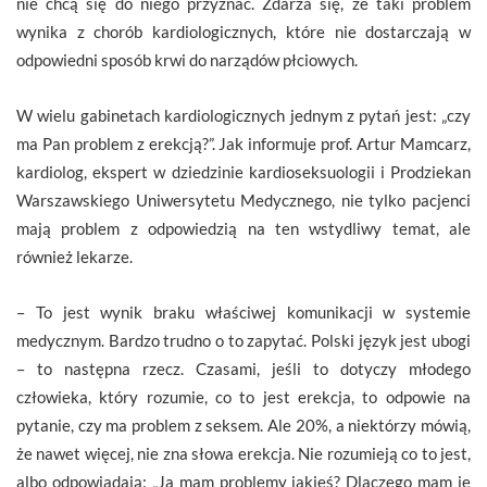
nie chcą się do niego przyznać. Zdarza się, że taki problem
wynika z chorób kardiologicznych, które nie dostarczają w
odpowiedni sposób krwi do narządów płciowych.
W wielu gabinetach kardiologicznych jednym z pytań jest: „czy
ma Pan problem z erekcją?”. Jak informuje prof. Artur Mamcarz,
kardiolog, ekspert w dziedzinie kardioseksuologii i Prodziekan
Warszawskiego Uniwersytetu Medycznego, nie tylko pacjenci
mają problem z odpowiedzią na ten wstydliwy temat, ale
również lekarze.
– To jest wynik braku właściwej komunikacji w systemie
medycznym. Bardzo trudno o to zapytać. Polski język jest ubogi
– to następna rzecz. Czasami, jeśli to dotyczy młodego
człowieka, który rozumie, co to jest erekcja, to odpowie na
pytanie, czy ma problem z seksem. Ale 20%, a niektórzy mówią,
że nawet więcej, nie zna słowa erekcja. Nie rozumieją co to jest,
albo odpowiadają: „Ja mam problemy jakieś? Dlaczego mam je