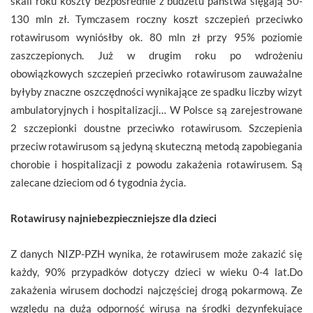
skali roku koszty bezpośrednie z budżetu państwa sięgają 50-
130 mln zł. Tymczasem roczny koszt szczepień przeciwko
rotawirusom wyniósłby ok. 80 mln zł przy 95% poziomie
zaszczepionych. Już w drugim roku po wdrożeniu
obowiązkowych szczepień przeciwko rotawirusom zauważalne
byłyby znaczne oszczędności wynikające ze spadku liczby wizyt
ambulatoryjnych i hospitalizacji… W Polsce są zarejestrowane
2 szczepionki doustne przeciwko rotawirusom. Szczepienia
przeciw rotawirusom są jedyną skuteczną metodą zapobiegania
chorobie i hospitalizacji z powodu zakażenia rotawirusem. Są
zalecane dzieciom od 6 tygodnia życia.
Rotawirusy najniebezpieczniejsze dla dzieci
Z danych NIZP-PZH wynika, że rotawirusem może zakazić się
każdy, 90% przypadków dotyczy dzieci w wieku 0-4 lat.Do
zakażenia wirusem dochodzi najczęściej drogą pokarmową. Ze
względu na dużą odporność wirusa na środki dezynfekujące