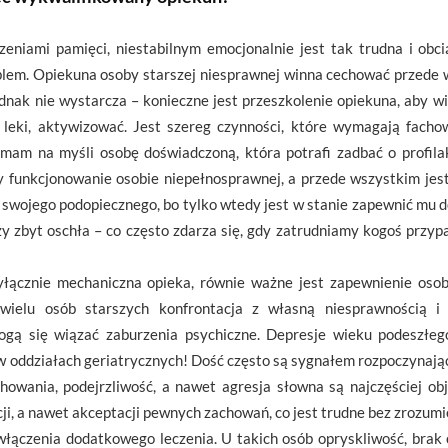
eniami pamięci, niestabilnym emocjonalnie jest tak trudna i obci
oblem. Opiekuna osoby starszej niesprawnej winna cechować przede 
ednak nie wystarcza – konieczne jest przeszkolenie opiekuna, aby wi
ć leki, aktywizować. Jest szereg czynności, które wymagają fach
mam na myśli osobę doświadczoną, która potrafi zadbać o profila
y funkcjonowanie osobie niepełnosprawnej, a przede wszystkim jes
swojego podopiecznego, bo tylko wtedy jest w stanie zapewnić mu do
y zbyt oschła – co często zdarza się, gdy zatrudniamy kogoś przy
yłącznie mechaniczna opieka, równie ważne jest zapewnienie osobi
wielu osób starszych konfrontacja z własną niesprawnością i 
gą się wiązać zaburzenia psychiczne. Depresje wieku podeszłeg
 oddziałach geriatrycznych! Dość często są sygnałem rozpoczynając
chowania, podejrzliwość, a nawet agresja słowna są najczęściej 
cji, a nawet akceptacji pewnych zachowań, co jest trudne bez zrozum
i włączenia dodatkowego leczenia. U takich osób opryskliwość, bra