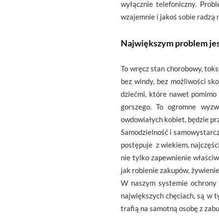
wyłącznie telefoniczny. Pro
wzajemnie i jakoś sobie radzą
Największym problem jes
To wręcz stan chorobowy, toks
bez windy, bez możliwości sk
dziećmi, które nawet pomimo s
gorszego. To ogromne wyzwa
owdowiałych kobiet, będzie pr
Samodzielność i samowystarcza
postępuje z wiekiem, najczęśc
nie tylko zapewnienie właściw
jak robienie zakupów, żywienie,
W naszym systemie ochrony z
największych chęciach, są w t
trafią na samotną osobę z zab