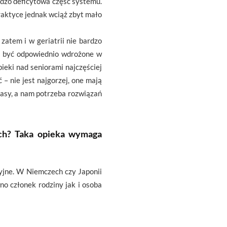
rdzo deficytowa część systemu.
raktyce jednak wciąż zbyt mało
atem i w geriatrii nie bardzo
by być odpowiednio wdrożone w
pieki nad seniorami najczęściej
 – nie jest najgorzej, one mają
rasy, a nam potrzeba rozwiązań
ch? Taka opieka wymaga
yjne. W Niemczech czy Japonii
o członek rodziny jak i osoba