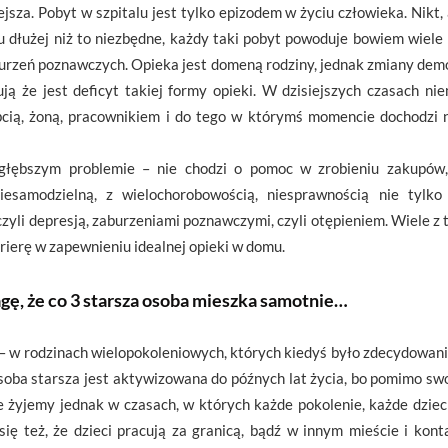
sza. Pobyt w szpitalu jest tylko epizodem w życiu człowieka. Nikt, 
u dłużej niż to niezbędne, każdy taki pobyt powoduje bowiem wiel
zaburzeń poznawczych. Opieka jest domeną rodziny, jednak zmiany dem
 że jest deficyt takiej formy opieki. W dzisiejszych czasach ni
abcią, żoną, pracownikiem i do tego w którymś momencie dochodz
łębszym problemie – nie chodzi o pomoc w zrobieniu zakupów,
iesamodzielną, z wielochorobowością, niesprawnością nie tylko 
zyli depresją, zaburzeniami poznawczymi, czyli otępieniem. Wiele z
rierę w zapewnieniu idealnej opieki w domu.
agę, że co 3 starsza osoba mieszka samotnie…
 w rodzinach wielopokoleniowych, których kiedyś było zdecydowani
soba starsza jest aktywizowana do późnych lat życia, bo pomimo sw
nie żyjemy jednak w czasach, w których każde pokolenie, każde dziec
się też, że dzieci pracują za granicą, bądź w innym mieście i konta