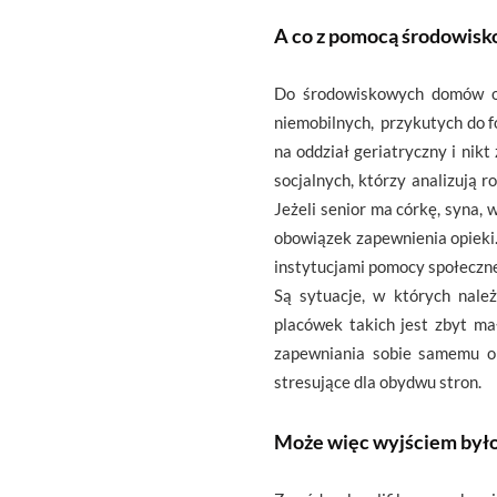
A co z pomocą środowisko
Do środowiskowych domów op
niemobilnych, przykutych do fo
na oddział geriatryczny i nik
socjalnych, którzy analizują 
Jeżeli senior ma córkę, syna,
obowiązek zapewnienia opieki. 
instytucjami pomocy społeczne
Są sytuacje, w których należ
placówek takich jest zbyt ma
zapewniania sobie samemu opi
stresujące dla obydwu stron.
Może więc wyjściem było