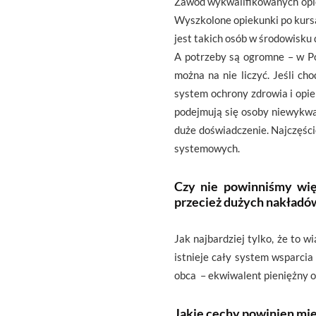
Zawód wykwalifikowanych opiek
Wyszkolone opiekunki po kursa
jest takich osób w środowisk
A potrzeby są ogromne – w Po
można na nie liczyć. Jeśli c
system ochrony zdrowia i opiek
podejmują się osoby niewykwali
duże doświadczenie. Najczęści
systemowych.
Czy nie powinniśmy wi
przecież dużych nakładó
Jak najbardziej tylko, że to
istnieje cały system wsparci
obca – ekwiwalent pieniężny o
Jakie cechy powinien mi