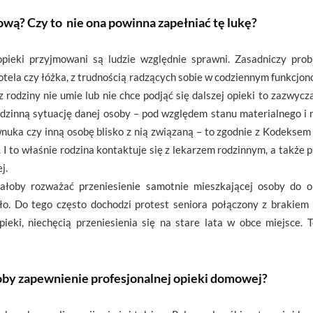
wą? Czy to nie ona powinna zapełniać tę lukę?
ieki przyjmowani są ludzie względnie sprawni. Zasadniczy prob
tela czy łóżka, z trudnością radzących sobie w codziennym funkcjonow
t z rodziny nie umie lub nie chce podjąć się dalszej opieki to zazw
rodzinną sytuację danej osoby – pod względem stanu materialnego i 
 wnuka czy inną osobę blisko z nią związaną – to zgodnie z Kodeks
I to właśnie rodzina kontaktuje się z lekarzem rodzinnym, a także 
j.
ałoby rozważać przeniesienie samotnie mieszkającej osoby do op
ło. Do tego często dochodzi protest seniora połączony z brakiem
eki, niechęcią przeniesienia się na stare lata w obce miejsce. T
by zapewnienie profesjonalnej opieki domowej?