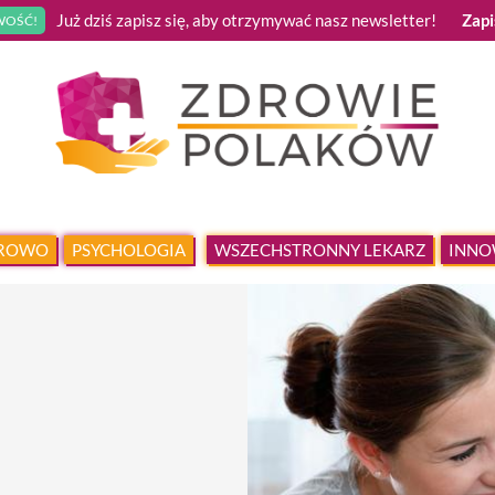
Już dziś zapisz się, aby otrzymywać nasz newsletter!
Zapi
OŚĆ!
DROWO
PSYCHOLOGIA
WSZECHSTRONNY LEKARZ
INNO