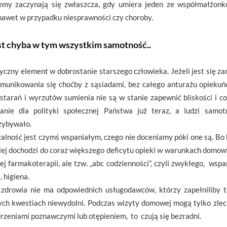
blemy zaczynają się zwłaszcza, gdy umiera jeden ze współmałżonk
 nawet w przypadku niesprawności czy choroby.
t chyba w tym wszystkim samotność..
yczny element w dobrostanie starszego człowieka. Jeżeli jest się z
omunikowania się choćby z sąsiadami, bez całego anturażu opiekuń
tarań i wyrzutów sumienia nie są w stanie zapewnić bliskości i co
nie dla polityki społecznej Państwa już teraz, a ludzi samotn
zybywało.
lność jest czymś wspaniałym, czego nie doceniamy póki one są. Bo
iej dochodzi do coraz większego deficytu opieki w warunkach domo
ej farmakoterapii, ale tzw. „abc codzienności”, czyli zwykłego, wsp
 higiena.
drowia nie ma odpowiednich usługodawców, którzy zapełniliby tę 
ych kwestiach niewydolni. Podczas wizyty domowej mogą tylko zlecić 
urzeniami poznawczymi lub otępieniem, to czują się bezradni.