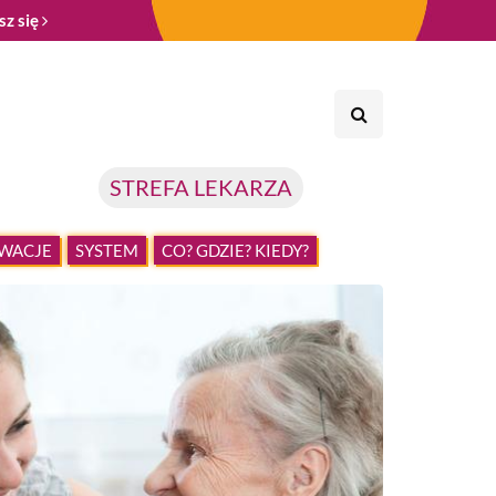
sz się
STREFA LEKARZA
WACJE
SYSTEM
CO? GDZIE? KIEDY?