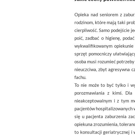
Opieka nad seniorem z zaburz
rodzinom, które mają taki pr
cierpliwość. Samo podejście j
poić, zadbać o higienę, poda
wykwalifikowanym opiekunie 
sprzęt pomocniczy ułatwiając
osoba musi rozumieć potrzeby 
nieuczciwa, zbyt agresywna cz
fachu.
To nie może to być tylko i w
porozmawiania z kimś. Dla 
nieakceptowalnym i z tym mo
pacjentów hospitalizowanych w
się u pacjenta zaburzenia za
opiekuna zrozumienia, toleran
to konsultacji geriatrycznej 