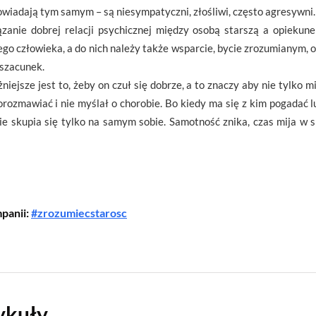
owiadają tym samym – są niesympatyczni, złośliwi, często agresywni.
zanie dobrej relacji psychicznej między osobą starszą a opiekune
go człowieka, a do nich należy także wsparcie, bycie zrozumianym,
 szacunek.
ejsze jest to, żeby on czuł się dobrze, a to znaczy aby nie tylko mi
orozmawiać i nie myślał o chorobie. Bo kiedy ma się z kim pogadać l
nie skupia się tylko na samym sobie. Samotność znika, czas mija w 
panii:
#zrozumiecstarosc
ykuły