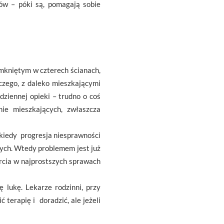
ów – póki są, pomagają sobie
amkniętym w czterech ścianach,
czego, z daleko mieszkającymi
dziennej opieki – trudno o coś
ie mieszkających, zwłaszcza
 kiedy progresja niesprawności
wych. Wtedy problemem jest już
arcia w najprostszych sprawach
lukę. Lekarze rodzinni, przy
terapię i doradzić, ale jeżeli