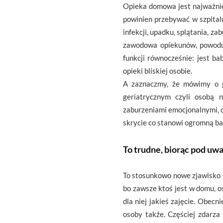
Opieka domowa jest najważniej
powinien przebywać w szpital
infekcji, upadku, splątania, 
zawodowa opiekunów, powodują
funkcji równocześnie: jest b
opieki bliskiej osobie.
A zaznaczmy, że mówimy o g
geriatrycznym czyli osobą n
zaburzeniami emocjonalnymi, c
skrycie co stanowi ogromną ba
To trudne, biorąc pod uw
To stosunkowo nowe zjawisko –
bo zawsze ktoś jest w domu, o
dla niej jakieś zajęcie. Obec
osoby także. Częściej zdarza 