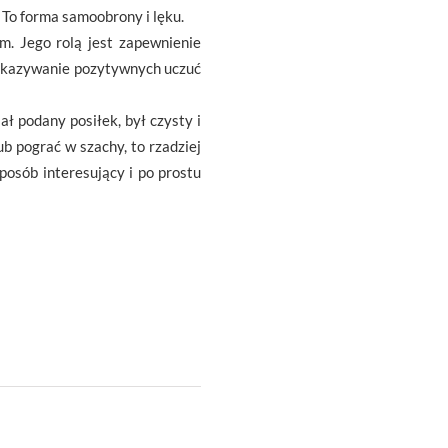
 To forma samoobrony i lęku.
m. Jego rolą jest zapewnienie
 okazywanie pozytywnych uczuć
ał podany posiłek, był czysty i
ub pograć w szachy, to rzadziej
sposób interesujący i po prostu