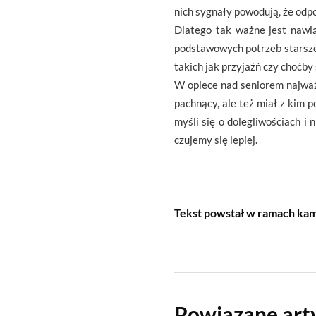
nich sygnały powodują, że odp
Dlatego tak ważne jest nawią
podstawowych potrzeb starsze
takich jak przyjaźń czy choćby
W opiece nad seniorem najważni
pachnący, ale też miał z kim p
myśli się o dolegliwościach i 
czujemy się lepiej.
Tekst powstał w ramach kam
Powiązane art