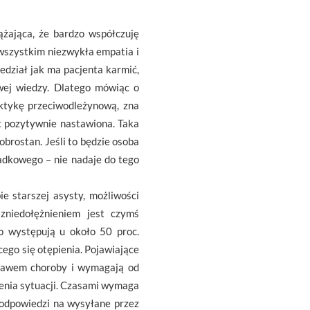
ążająca, że bardzo współczuję
wszystkim niezwykła empatia i
edział jak ma pacjenta karmić,
owej wiedzy. Dlatego mówiąc o
ktykę przeciwodleżynową, zna
t pozytywnie nastawiona. Taka
brostan. Jeśli to będzie osoba
padkowego – nie nadaje do tego
e starszej asysty, możliwości
zniedołężnieniem jest czymś
o występują u około 50 proc.
ego się otępienia. Pojawiające
objawem choroby i wymagają od
ienia sytuacji. Czasami wymaga
k odpowiedzi na wysyłane przez