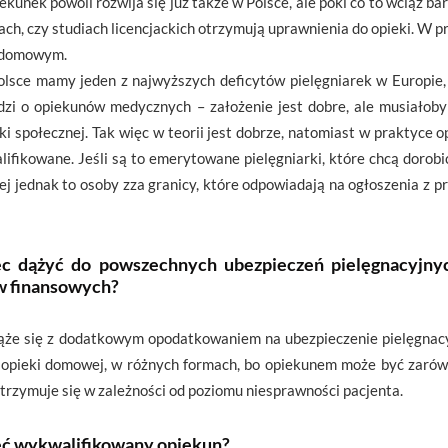
unek powoli rozwija się już także w Polsce, ale póki co to wciąż ba
ch, czy studiach licencjackich otrzymują uprawnienia do opieki. W p
u domowym.
lsce mamy jeden z najwyższych deficytów pielęgniarek w Europie, z
hodzi o opiekunów medycznych – założenie jest dobre, ale musiało
i społecznej. Tak więc w teorii jest dobrze, natomiast w praktyce o
fikowane. Jeśli są to emerytowane pielęgniarki, które chcą dorobić
ej jednak to osoby zza granicy, które odpowiadają na ogłoszenia z p
ęc dążyć do powszechnych ubezpieczeń pielęgnacyjny
w finansowych?
 wiąże się z dodatkowym opodatkowaniem na ubezpieczenie pielęgnac
a opieki domowej, w różnych formach, bo opiekunem może być zarówn
trzymuje się w zależności od poziomu niesprawności pacjenta.
eć wykwalifikowany opiekun?