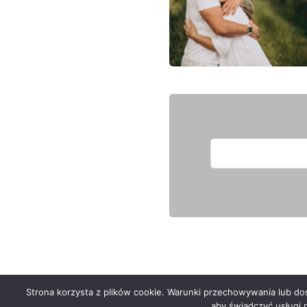
Strona korzysta z plików cookie. Warunki przechowywania lub dost
Serwis zaprojektował
Grzegorz Sztank
aby świadczyć usługi 
.