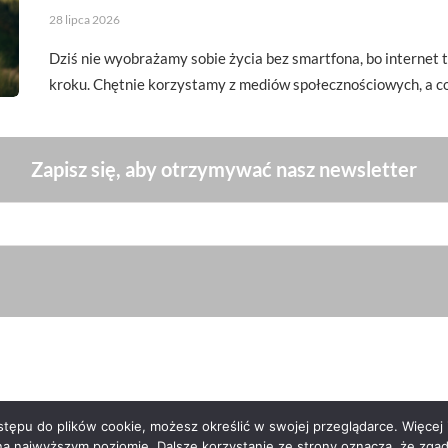
28 lipca 2026
Dziś nie wyobrażamy sobie życia bez smartfona, bo interne
kroku. Chętnie korzystamy z mediów społecznościowych, a c
Zapisz się, aby otrzymywać nasz newsletter
ępu do plików cookie, możesz określić w swojej przeglądarce. Więcej i
na najwyższym poziomie. Dalsze korzystanie ze strony oznacza, że zgadz