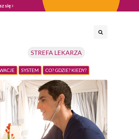
sz się
STREFA LEKARZA
WACJE
SYSTEM
CO? GDZIE? KIEDY?