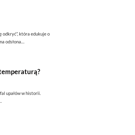
ę odkryć”, która edukuje o
zna odsłona…
 temperaturą?
fal upałów w historii.
…