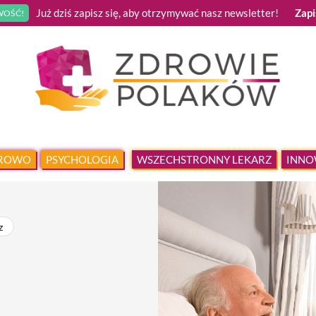
Już dziś zapisz się, aby otrzymywać nasz newsletter!
Zapi
OŚĆ!
DROWO
PSYCHOLOGIA
WSZECHSTRONNY LEKARZ
INNO
z