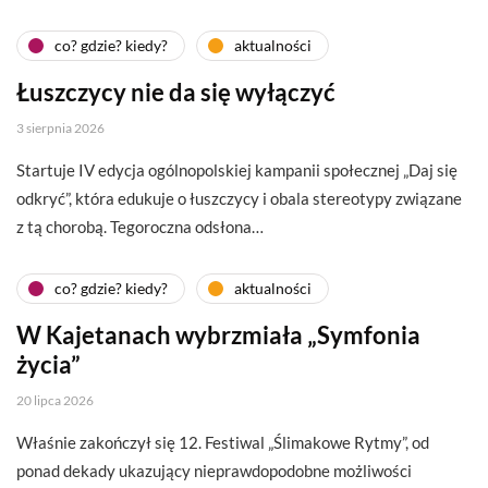
co? gdzie? kiedy?
aktualności
Łuszczycy nie da się wyłączyć
3 sierpnia 2026
Startuje IV edycja ogólnopolskiej kampanii społecznej „Daj się
odkryć”, która edukuje o łuszczycy i obala stereotypy związane
z tą chorobą. Tegoroczna odsłona…
co? gdzie? kiedy?
aktualności
W Kajetanach wybrzmiała „Symfonia
życia”
20 lipca 2026
Właśnie zakończył się 12. Festiwal „Ślimakowe Rytmy”, od
ponad dekady ukazujący nieprawdopodobne możliwości