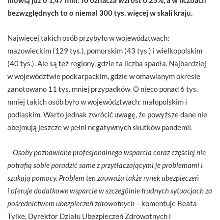
bezwzględnych to o niemal 300 tys. więcej w skali kraju.
Najwięcej takich osób przybyło w województwach:
mazowieckim (129 tys.), pomorskim (43 tys.) i wielkopolskim
(40 tys.). Ale są też regiony, gdzie ta liczba spadła. Najbardziej
w województwie podkarpackim, gdzie w omawianym okresie
zanotowano 11 tys. mniej przypadków. O nieco ponad 6 tys.
mniej takich osób było w województwach: małopolskim i
podlaskim. Warto jednak zwrócić uwagę, że powyższe dane nie
obejmują jeszcze w pełni negatywnych skutków pandemii.
–
Osoby pozbawione profesjonalnego wsparcia coraz częściej nie
potrafią sobie poradzić same z przytłaczającymi je problemami i
szukają pomocy. Problem ten zauważa także rynek ubezpieczeń
i oferuje dodatkowe wsparcie w szczególnie trudnych sytuacjach za
pośrednictwem ubezpieczeń zdrowotnych
– komentuje Beata
Tylke, Dyrektor Działu Ubezpieczeń Zdrowotnych i