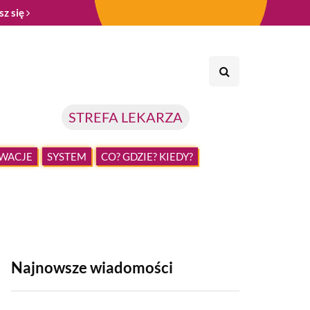
sz się
STREFA LEKARZA
WACJE
SYSTEM
CO? GDZIE? KIEDY?
Najnowsze wiadomości