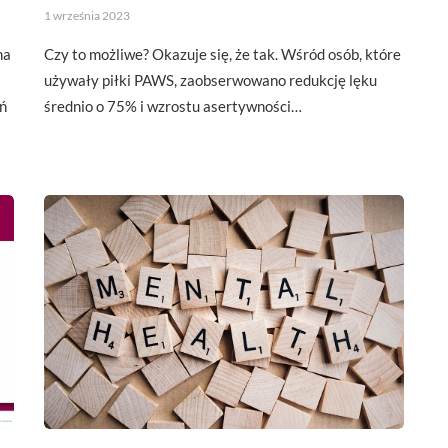
1 września 2023
na
Czy to możliwe? Okazuje się, że tak. Wśród osób, które
używały piłki PAWS, zaobserwowano redukcję lęku
eń
średnio o 75% i wzrostu asertywności…