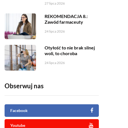
27 lipca 2026
REKOMENDACJA 8.:
Zawód farmaceuty
24 lipca 2026
Otyłość to nie brak silnej
woli, to choroba
24 lipca 2026
Obserwuj nas
Facebook
Youtube