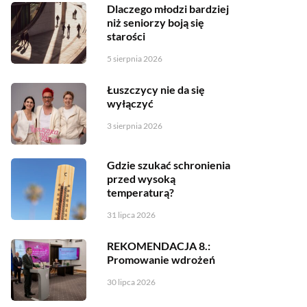
Dlaczego młodzi bardziej
niż seniorzy boją się
starości
5 sierpnia 2026
Łuszczycy nie da się
wyłączyć
3 sierpnia 2026
Gdzie szukać schronienia
przed wysoką
temperaturą?
31 lipca 2026
REKOMENDACJA 8.:
Promowanie wdrożeń
30 lipca 2026