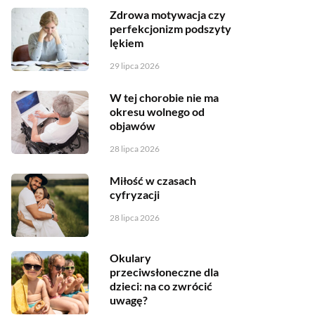
Zdrowa motywacja czy
perfekcjonizm podszyty
lękiem
29 lipca 2026
W tej chorobie nie ma
okresu wolnego od
objawów
28 lipca 2026
Miłość w czasach
cyfryzacji
28 lipca 2026
Okulary
przeciwsłoneczne dla
dzieci: na co zwrócić
uwagę?