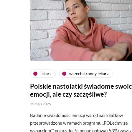
lekarz
wszechstronny lekarz
Polskie nastolatki świadome swoi
emocji, ale czy szczęśliwe?
19 maja 2025
Badanie świadomości emocji wśród nastolatków
przeprowadzone w ramach programu „POLećmy ze
wsparciem”* pokazało, że ponad połowa (53%) zawsz