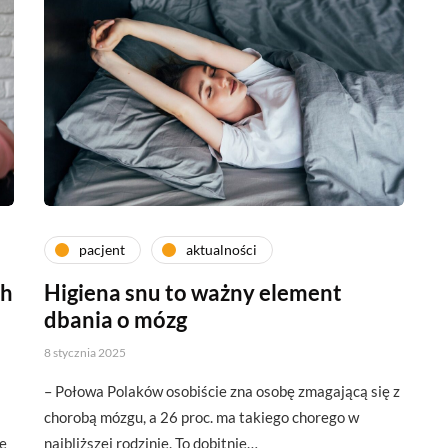
pacjent
aktualności
ch
Higiena snu to ważny element
dbania o mózg
8 stycznia 2025
– Połowa Polaków osobiście zna osobę zmagającą się z
chorobą mózgu, a 26 proc. ma takiego chorego w
e
najbliższej rodzinie. To dobitnie…