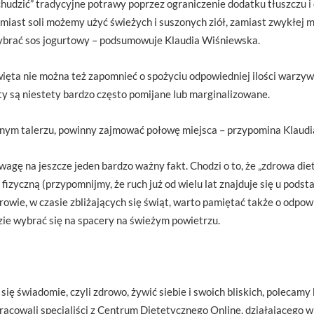
hudzić” tradycyjne potrawy poprzez ograniczenie dodatku tłuszczu i 
zamiast soli możemy użyć świeżych i suszonych ziół, zamiast zwykłej
ybrać sos jogurtowy – podsumowuje Klaudia Wiśniewska.
więta nie można też zapomnieć o spożyciu odpowiedniej ilości warzyw
ty są niestety bardzo często pomijane lub marginalizowane.
nym talerzu, powinny zajmować połowę miejsca – przypomina Klaud
wagę na jeszcze jeden bardzo ważny fakt. Chodzi o to, że „zdrowa diet
 fizyczną (przypomnijmy, że ruch już od wielu lat znajduje się u pod
rowie, w czasie zbliżających się świąt, warto pamiętać także o odpow
zie wybrać się na spacery na świeżym powietrzu.
się świadomie, czyli zdrowo, żywić siebie i swoich bliskich, polecamy
pracowali specjaliści z Centrum Dietetycznego Online, działająceg