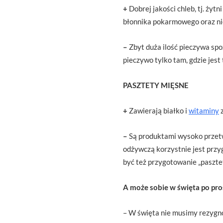
+
Dobrej jakości chleb, tj. żyt
błonnika pokarmowego oraz ni
–
Zbyt duża ilość pieczywa sp
pieczywo tylko tam, gdzie jest
PASZTETY MIĘSNE
+
Zawierają białko i
witaminy
z
–
Są produktami wysoko przetwo
odżywczą korzystnie jest przy
być też przygotowanie „pasztet
A może sobie w święta po pr
– W święta nie musimy rezygno