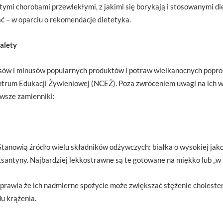
itymi chorobami przewlekłymi, z jakimi się borykają i stosowanymi d
żać – w oparciu o rekomendacje dietetyka.
alety
sów i minusów popularnych produktów i potraw wielkanocnych popro
trum Edukacji Żywieniowej (NCEŻ). Poza zwróceniem uwagi na ich wa
owsze zamienniki:
tanowią źródło wielu składników odżywczych: białka o wysokiej jakoś
aaksantyny. Najbardziej lekkostrawne są te gotowane na miękko lub „w 
sprawia że ich nadmierne spożycie może zwiększać stężenie cholester
u krążenia.