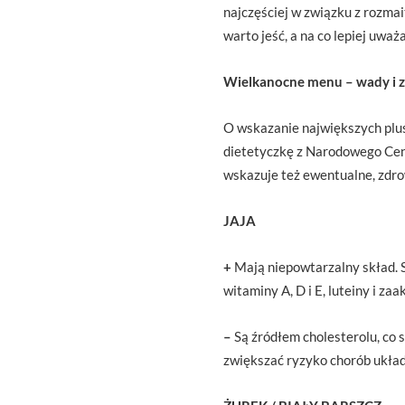
najczęściej w związku z rozma
warto jeść, a na co lepiej uwa
Wielkanocne menu – wady i z
O wskazanie największych plu
dietetyczkę z Narodowego Cen
wskazuje też ewentualne, zdr
JAJA
+
Mają niepowtarzalny skład. S
witaminy A, D i E, luteiny i z
–
Są źródłem cholesterolu, co 
zwiększać ryzyko chorób układ