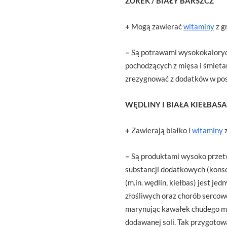
ŻUREK / BIAŁY BARSZCZ
+
Mogą zawierać
witaminy
z g
–
Są potrawami wysokokalorycz
pochodzących z mięsa i śmieta
zrezygnować z dodatków w pos
WĘDLINY I BIAŁA KIEŁBASA
+
Zawierają białko i
witaminy
z
–
Są produktami wysoko przetwo
substancji dodatkowych (kons
(m.in. wędlin, kiełbas) jest 
złośliwych oraz chorób sercow
marynując kawałek chudego mię
dodawanej soli. Tak przygoto