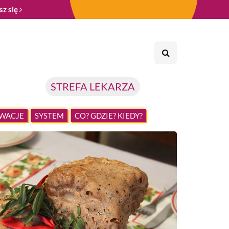
sz się
STREFA LEKARZA
WACJE
SYSTEM
CO? GDZIE? KIEDY?