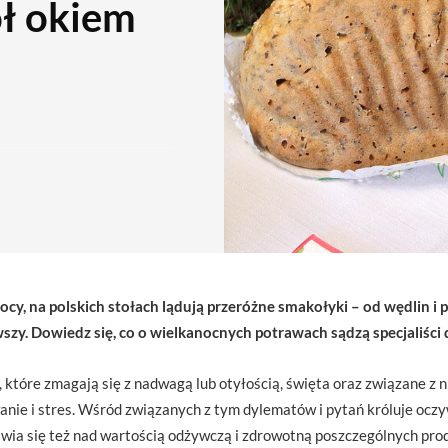
ł okiem
ocy, na polskich stołach lądują przeróżne smakołyki – od wędlin i
zy. Dowiedz się, co o wielkanocnych potrawach sądzą specjaliści d
, które zmagają się z nadwagą lub otyłością, święta oraz związane 
ie i stres. Wśród związanych z tym dylematów i pytań króluje oczywi
awia się też nad wartością odżywczą i zdrowotną poszczególnych pr