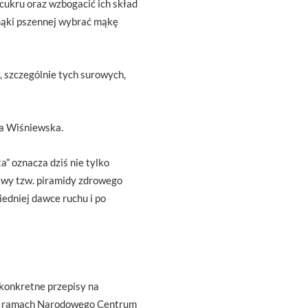
cukru oraz wzbogacić ich skład
 mąki pszennej wybrać mąkę
, szczególnie tych surowych,
ia Wiśniewska.
a” oznacza dziś nie tylko
stawy tzw. piramidy zdrowego
iedniej dawce ruchu i po
 konkretne przepisy na
o w ramach Narodowego Centrum