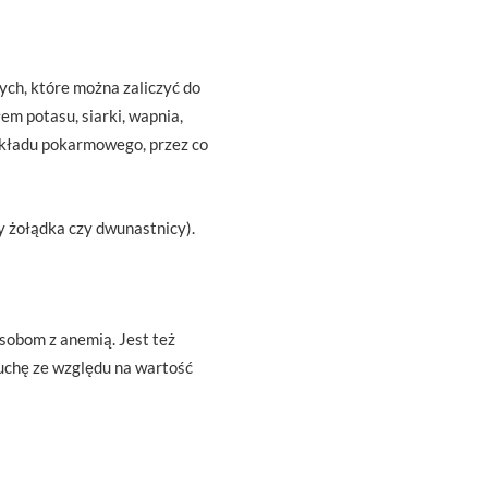
ch, które można zaliczyć do
em potasu, siarki, wapnia,
 układu pokarmowego, przez co
y żołądka czy dwunastnicy).
 osobom z anemią. Jest też
uchę ze względu na wartość