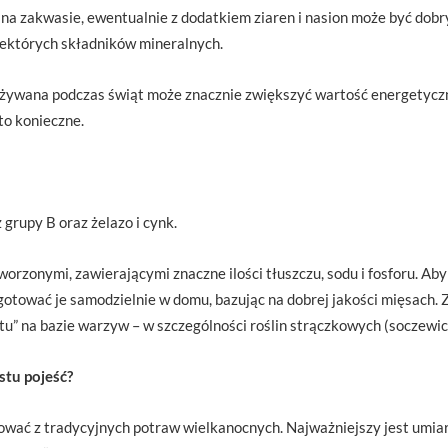
ni na zakwasie, ewentualnie z dodatkiem ziaren i nasion może być dob
ektórych składników mineralnych.
ożywana podczas świąt może znacznie zwiększyć wartość energetyczn
 to konieczne.
 grupy B oraz żelazo i cynk.
rzonymi, zawierającymi znaczne ilości tłuszczu, sodu i fosforu. Aby
gotować je samodzielnie w domu, bazując na dobrej jakości mięsach
u” na bazie warzyw – w szczególności roślin strączkowych (soczewicy, 
ostu pojeść?
wać z tradycyjnych potraw wielkanocnych. Najważniejszy jest umiar 