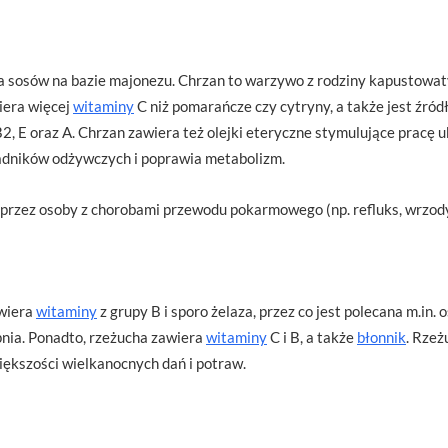
 sosów na bazie majonezu. Chrzan to warzywo z rodziny kapustowaty
iera więcej
witaminy
C niż pomarańcze czy cytryny, a także jest źródł
B2, E oraz A. Chrzan zawiera też olejki eteryczne stymulujące pracę
ładników odżywczych i poprawia metabolizm.
przez osoby z chorobami przewodu pokarmowego (np. refluks, wrzod
awiera
witaminy
z grupy B i sporo żelaza, przez co jest polecana m.in.
nia. Ponadto, rzeżucha zawiera
witaminy
C i B, a także
błonnik
. Rzeż
ększości wielkanocnych dań i potraw.