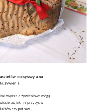
 pasztetów począwszy, a na
s. żywienia.
z nimi zwyczaje żywieniowe mogą
ście to: jak nie przytyć w
oduktów czy potraw –