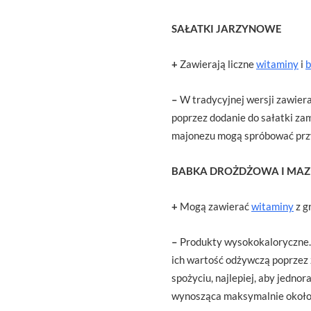
SAŁATKI JARZYNOWE
+
Zawierają liczne
witaminy
i
b
–
W tradycyjnej wersji zawier
poprzez dodanie do sałatki za
majonezu mogą spróbować przy
BABKA DROŻDŻOWA I MAZ
+
Mogą zawierać
witaminy
z g
–
Produkty wysokokaloryczne. 
ich wartość odżywczą poprzez 
spożyciu, najlepiej, aby jedno
wynosząca maksymalnie około