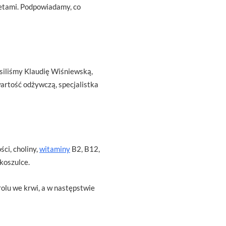
ietami. Podpowiadamy, co
siliśmy Klaudię Wiśniewską,
rtość odżywczą, specjalistka
ci, choliny,
witaminy
B2, B12,
koszulce.
olu we krwi, a w następstwie