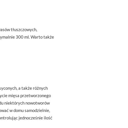
wasów tłuszczowych,
symalnie 300 ml. Warto także
syconych, a także różnych
życie mięsa przetworzonego
wodu niektórych nowotworów
tować w domu samodzielnie,
trolując jednocześnie ilość