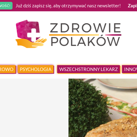
Już dziś zapisz się, aby otrzymywać nasz newsletter!
Zapi
OŚĆ!
DROWO
PSYCHOLOGIA
WSZECHSTRONNY LEKARZ
INNO