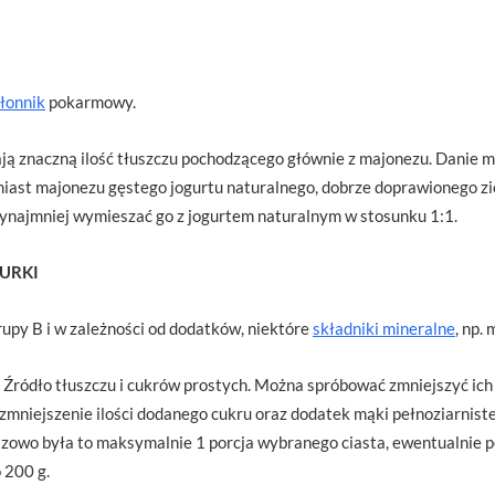
łonnik
pokarmowy.
ają znaczną ilość tłuszczu pochodzącego głównie z majonezu. Danie 
miast majonezu gęstego jogurtu naturalnego, dobrze doprawionego zi
najmniej wymieszać go z jogurtem naturalnym w stosunku 1:1.
URKI
rupy B i w zależności od dodatków, niektóre
składniki mineralne
, np.
Źródło tłuszczu i cukrów prostych. Można spróbować zmniejszyć ich
zmniejszenie ilości dodanego cukru oraz dodatek mąki pełnoziarniste
razowo była to maksymalnie 1 porcja wybranego ciasta, ewentualnie p
 200 g.