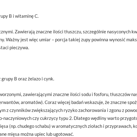
rupy B i witaminę C.
nymi. Zawierają znaczne ilości tłuszczu, szczególnie nasyconych k
ny. Ważny jest więc umiar – porcja takiej zupy powinna wynosić mak
taci pieczywa.
 grupy B oraz żelazo i cynk.
rzonymi, zawierającymi znaczne ilości sodu i fosforu, tłuszczów na
erwantów, aromatów). Coraz więcej badań wskazuje, że znaczne spo
jednym z czynników zwiększających ryzyko zachorowania i zgonu z po
o-naczyniowych czy cukrzycy typu 2. Dlatego wędliny warto przygo
sa (np. chudego schabu) w aromatycznych ziołach i przyprawach, kon
wane mięsa można upiec lub ugotować.