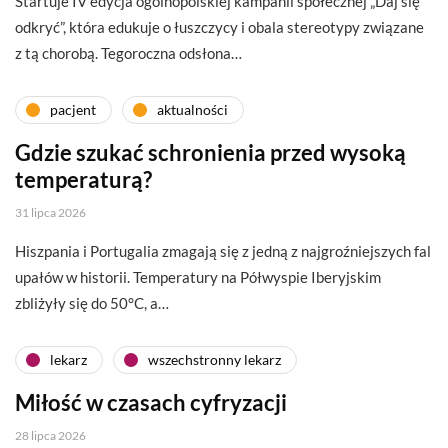
Startuje IV edycja ogólnopolskiej kampanii społecznej „Daj się
odkryć”, która edukuje o łuszczycy i obala stereotypy związane
z tą chorobą. Tegoroczna odsłona…
pacjent
aktualności
Gdzie szukać schronienia przed wysoką
temperaturą?
31 lipca 2026
Hiszpania i Portugalia zmagają się z jedną z najgroźniejszych fal
upałów w historii. Temperatury na Półwyspie Iberyjskim
zbliżyły się do 50°C, a…
lekarz
wszechstronny lekarz
Miłość w czasach cyfryzacji
28 lipca 2026