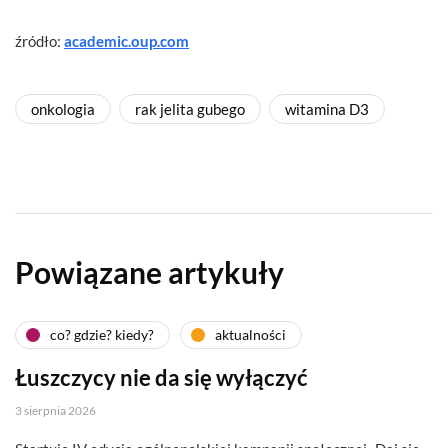
źródło:
academic.oup.com
onkologia
rak jelita gubego
witamina D3
Powiązane artykuły
co? gdzie? kiedy?
aktualności
Łuszczycy nie da się wyłączyć
3 sierpnia 2026