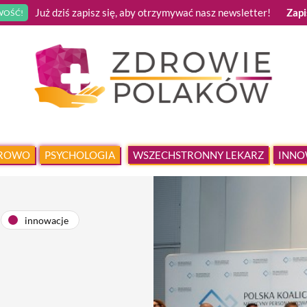
Już dziś zapisz się, aby otrzymywać nasz newsletter!
Zapi
OŚĆ!
DROWO
PSYCHOLOGIA
WSZECHSTRONNY LEKARZ
INNO
innowacje