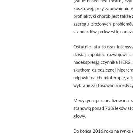
„value based healthcare”, czy
kosztowej, przy zapewnieniu w
profilaktyki chorób jest takż
szeregu złożonych problemów
standardów, po kwestię nadążan
Ostatnie lata to czas intens
dzisiaj zapobiec rozwojowi r
nadekspresją czynnika HER2, 
skutkom dziedzicznej hipercho
odpowie na chemioterapię, a k
wybrane zastosowania medycyn
Medycyna personalizowana s
stanowią ponad 73% leków sto
głowy.
Do końca 2016 roku na rynku 