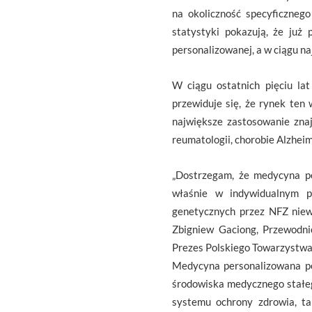
na okoliczność specyficzneg
statystyki pokazują, że już
personalizowanej, a w ciągu naj
W ciągu ostatnich pięciu l
przewiduje się, że rynek ten
największe zastosowanie znajd
reumatologii, chorobie Alzheim
„Dostrzegam, że medycyna pe
właśnie w indywidualnym po
genetycznych przez NFZ niewą
Zbigniew Gaciong, Przewodn
Prezes Polskiego Towarzystw
Medycyna personalizowana pow
środowiska medycznego stałeg
systemu ochrony zdrowia, ta