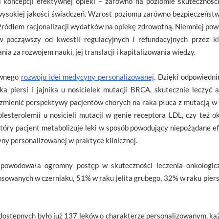
li koncepcji efektywnej opieki – zarówno na poziomie skuteczności 
ysokiej jakości świadczeń. Wzrost poziomu zarówno bezpieczeństwa 
e źródłem racjonalizacji wydatków na opiekę zdrowotną. Niemniej po
 począwszy od kwestii regulacyjnych i refundacyjnych przez k
ia za rozwojem nauki, jej translacji i kapitalizowania wiedzy.
ywnego
rozwoju idei medycyny personalizowanej
. Dzięki odpowied
aka piersi i jajnika u nosicielek mutacji BRCA, skutecznie leczyć
zmienić perspektywy pacjentów chorych na raka płuca z mutacją w
lesterolemii u nosicieli mutacji w genie receptora LDL, czy też o
tóry pacjent metabolizuje leki w sposób powodujący niepożądane ef
y personalizowanej w praktyce klinicznej.
powodowała ogromny postęp w skuteczności leczenia onkologiczn
sowanych w czerniaku, 51% w raku jelita grubego, 32% w raku piers
dostępnych było już 137 leków o charakterze personalizowanym, ka