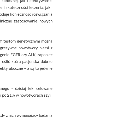
klinicznej, jak i efektywności
i skuteczności leczenia, jak i
woduje konieczność rozwiązania
liniczne zastosowanie nowych
nim testom genetycznym można
 agresywne nowotwory piersi z
 genie EGFR czy ALK, zapobiec
kreślić która pacjentka dobrze
ekty uboczne – a są to jedynie
ego – dzisiaj leki celowane
i po 21% w nowotworach szyi i
żdy z nich wymagający badania