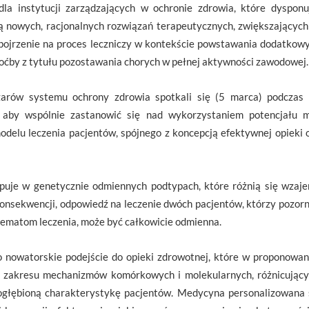
la instytucji zarządzających w ochronie zdrowia, które dysponu
 nowych, racjonalnych rozwiązań terapeutycznych, zwiększających 
spojrzenie na proces leczniczy w kontekście powstawania dodatkowy
oćby z tytułu pozostawania chorych w pełnej aktywności zawodowej.
szarów systemu ochrony zdrowia spotkali się (5 marca) podczas
 aby wspólnie zastanowić się nad wykorzystaniem potencjału 
elu leczenia pacjentów, spójnego z koncepcją efektywnej opieki o
puje w genetycznie odmiennych podtypach, które różnią się wzaj
onsekwencji, odpowiedź na leczenie dwóch pacjentów, którzy pozorni
ematom leczenia, może być całkowicie odmienna.
 nowatorskie podejście do opieki zdrowotnej
, które w proponowan
z zakresu mechanizmów komórkowych i molekularnych, różnicujący
ogłębioną charakterystykę pacjentów. Medycyna personalizowana sp