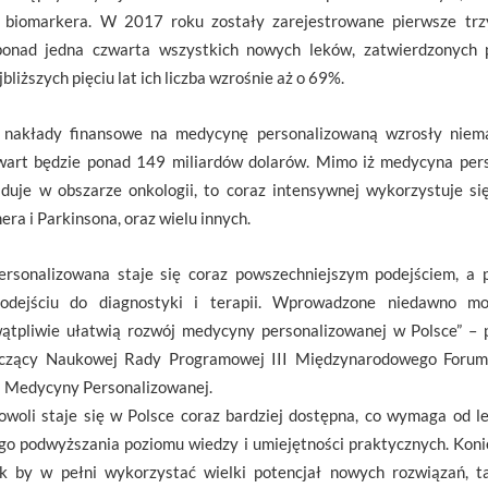
o biomarkera. W 2017 roku zostały zarejestrowane pierwsze tr
 ponad jedna czwarta wszystkich nowych leków, zatwierdzonych
bliższych pięciu lat ich liczba wzrośnie aż o 69%.
at nakłady finansowe na medycynę personalizowaną wzrosły nie
 wart będzie ponad 149 miliardów dolarów. Mimo iż medycyna per
uje w obszarze onkologii, to coraz intensywnej wykorzystuje się 
era i Parkinsona, oraz wielu innych.
rsonalizowana staje się coraz powszechniejszym podejściem, a 
dejściu do diagnostyki i terapii. Wprowadzone niedawno mo
tpliwie ułatwią rozwój medycyny personalizowanej w Polsce” – pr
iczący Naukowej Rady Programowej III Międzynarodowego Forum
a Medycyny Personalizowanej.
oli staje się w Polsce coraz bardziej dostępna, co wymaga od lek
o podwyższania poziomu wiedzy i umiejętności praktycznych. Koni
k by w pełni wykorzystać wielki potencjał nowych rozwiązań, 