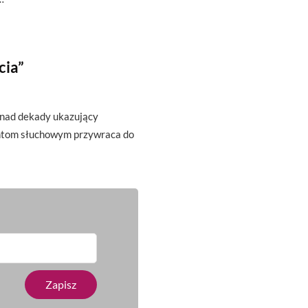
cia”
onad dekady ukazujący
antom słuchowym przywraca do