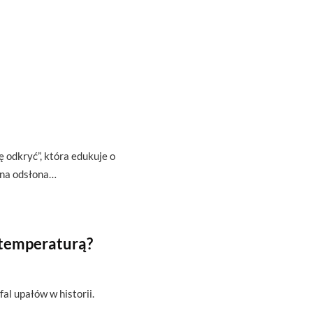
ę odkryć”, która edukuje o
zna odsłona…
 temperaturą?
fal upałów w historii.
…