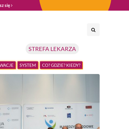
sz się
STREFA LEKARZA
WACJE
SYSTEM
CO? GDZIE? KIEDY?