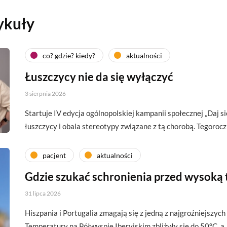
ykuły
co? gdzie? kiedy?
aktualności
Łuszczycy nie da się wyłączyć
3 sierpnia 2026
Startuje IV edycja ogólnopolskiej kampanii społecznej „Daj si
łuszczycy i obala stereotypy związane z tą chorobą. Tegoroc
pacjent
aktualności
Gdzie szukać schronienia przed wysoką
31 lipca 2026
Hiszpania i Portugalia zmagają się z jedną z najgroźniejszych 
Temperatury na Półwyspie Iberyjskim zbliżyły się do 50°C, a