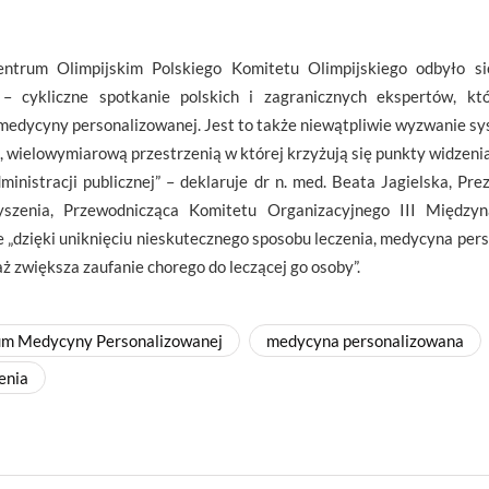
rum Olimpijskim Polskiego Komitetu Olimpijskiego odbyło s
– cykliczne spotkanie polskich i zagranicznych ekspertów, kt
edycyny personalizowanej. Jest to także niewątpliwie wyzwanie sy
, wielowymiarową przestrzenią w której krzyżują się punkty widzenia
ministracji publicznej” – deklaruje dr n. med. Beata Jagielska, Pr
yszenia, Przewodnicząca Komitetu Organizacyjnego III Międ
e „dzięki uniknięciu nieskutecznego sposobu leczenia, medycyna pe
aż zwiększa zaufanie chorego do leczącej go osoby”.
um Medycyny Personalizowanej
medycyna personalizowana
enia