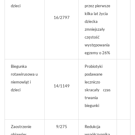
dzieci
przez pierwsze
kilka lat życia
16/2797
dziecka
zmniejszały
częstość
występowania
egzemy o 26%
Biegunka
Probiotyki
rotawirusowa u
podawane
niemowląt i
leczniczo
14/1149
dzieci
skracały czas
trwania
biegunki
Zaostrzenie
9/275
Redukcja
objawów
współczynnika