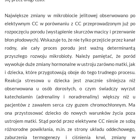
Największe zmiany w mikrobiocie jelitowej obserwowano po
elektywnym CC w porównaniu z CC przeprowadzonym już po
rozpoczęciu porodu (wystąpienie skurczów macicy i przerwanie
błon płodowych). Wskazuje to, że nie tylko przejście przez kanał
rodny, ale cały proces porodu jest ważną determinantą
przyszłego rozwoju mikrobioty. Należy pamiętać, że poród
wywołuje duże zmiany hormonalne w ustroju zarówno matki, jak
i dziecka, które przygotowują oboje do tego trudnego procesu.
Reakcja stresowa u dziecka jest znacznie silniejsza niż
obserwowana u osób dorosłych, o czym świadczy wyrzut
katecholamin (adrenaliny i noradrenaliny) większy niż u
pacjentów z zawałem serca czy guzem chromochłonnym. Ma
ona przystosować dziecko do nowych warunków życia poza
ustrojem matki. Stąd poród przez elektywne CC niesie ze sobą
różnorodne powikłania, m.in. ze strony układu oddechowego,
zaburzenia termogenezy i ciśnienia krwi, zmiany w