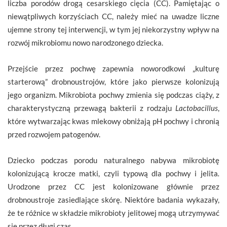
liczba porodów drogą cesarskiego cięcia (CC). Pamiętając o
niewątpliwych korzyściach CC, należy mieć na uwadze liczne
ujemne strony tej interwencji, w tym jej niekorzystny wpływ na
rozwój mikrobiomu nowo narodzonego dziecka.
Przejście przez pochwę zapewnia noworodkowi „kulturę
starterową” drobnoustrojów, które jako pierwsze kolonizują
jego organizm. Mikrobiota pochwy zmienia się podczas ciąży, z
charakterystyczną przewagą bakterii z rodzaju
Lactobacillus
,
które wytwarzając kwas mlekowy obniżają pH pochwy i chronią
przed rozwojem patogenów.
Dziecko podczas porodu naturalnego nabywa mikrobiotę
kolonizującą krocze matki, czyli typową dla pochwy i jelita
.
Urodzone przez CC jest kolonizowane głównie przez
drobnoustroje zasiedlające skórę. Niektóre badania wykazały,
że te różnice w składzie mikrobioty jelitowej mogą utrzymywać
się przez długi czas.