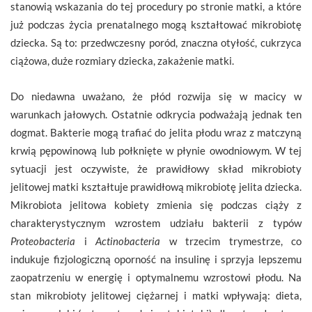
stanowią wskazania do tej procedury po stronie matki, a które
już podczas życia prenatalnego mogą kształtować mikrobiotę
dziecka. Są to: przedwczesny poród, znaczna otyłość, cukrzyca
ciążowa, duże rozmiary dziecka, zakażenie matki.
Do niedawna uważano, że płód rozwija się w macicy w
warunkach jałowych. Ostatnie odkrycia podważają jednak ten
dogmat. Bakterie mogą trafiać do jelita płodu wraz z matczyną
krwią pępowinową lub połknięte w płynie owodniowym. W tej
sytuacji jest oczywiste, że prawidłowy skład mikrobioty
jelitowej matki kształtuje prawidłową mikrobiotę jelita dziecka.
Mikrobiota jelitowa kobiety zmienia się podczas ciąży z
charakterystycznym wzrostem udziału bakterii z typów
Proteobacteria
i
Actinobacteria
w trzecim trymestrze, co
indukuje fizjologiczną oporność na insulinę i sprzyja lepszemu
zaopatrzeniu w energię i optymalnemu wzrostowi płodu. Na
stan mikrobioty jelitowej ciężarnej i matki wpływają: dieta,