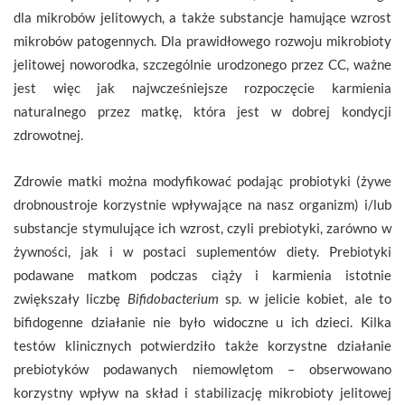
dla mikrobów jelitowych, a także substancje hamujące wzrost
mikrobów patogennych. Dla prawidłowego rozwoju mikrobioty
jelitowej noworodka, szczególnie urodzonego przez CC, ważne
jest więc jak najwcześniejsze rozpoczęcie karmienia
naturalnego przez matkę, która jest w dobrej kondycji
zdrowotnej.
Zdrowie matki można modyfikować podając probiotyki (żywe
drobnoustroje korzystnie wpływające na nasz organizm) i/lub
substancje stymulujące ich wzrost, czyli prebiotyki, zarówno w
żywności, jak i w postaci suplementów diety. Prebiotyki
podawane matkom podczas ciąży i karmienia istotnie
zwiększały liczbę
Bifidobacterium
sp. w jelicie kobiet, ale to
bifidogenne działanie nie było widoczne u ich dzieci. Kilka
testów klinicznych potwierdziło także korzystne działanie
prebiotyków podawanych niemowlętom – obserwowano
korzystny wpływ na skład i stabilizację mikrobioty jelitowej