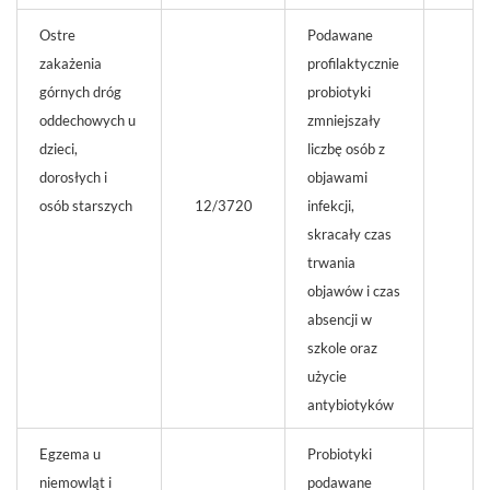
Ostre
Podawane
zakażenia
profilaktycznie
górnych dróg
probiotyki
oddechowych u
zmniejszały
dzieci,
liczbę osób z
dorosłych i
objawami
osób starszych
12/3720
infekcji,
skracały czas
trwania
objawów i czas
absencji w
szkole oraz
użycie
antybiotyków
Egzema u
Probiotyki
niemowląt i
podawane