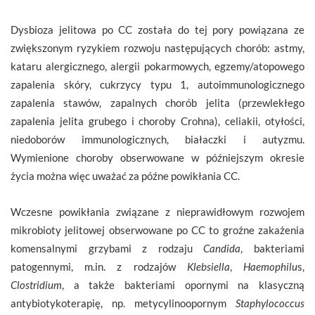
Dysbioza jelitowa po CC została do tej pory powiązana ze
zwiększonym ryzykiem rozwoju następujących chorób: astmy,
kataru alergicznego, alergii pokarmowych, egzemy/atopowego
zapalenia skóry, cukrzycy typu 1, autoimmunologicznego
zapalenia stawów, zapalnych chorób jelita (przewlekłego
zapalenia jelita grubego i choroby Crohna), celiakii, otyłości,
niedoborów immunologicznych, białaczki i autyzmu.
Wymienione choroby obserwowane w późniejszym okresie
życia można więc uważać za późne powikłania CC.
Wczesne powikłania związane z nieprawidłowym rozwojem
mikrobioty jelitowej obserwowane po CC to groźne zakażenia
komensalnymi grzybami z rodzaju
Candida
, bakteriami
patogennymi, m.in. z rodzajów
Klebsiella
,
Haemophilu
s,
Clostridium
, a także bakteriami opornymi na klasyczną
antybiotykoterapię, np. metycylinoopornym
Staphylococcus