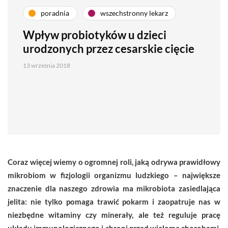
poradnia
wszechstronny lekarz
Wpływ probiotyków u dzieci
urodzonych przez cesarskie cięcie
13 września 2018
Coraz więcej wiemy o ogromnej roli, jaką odrywa prawidłowy
mikrobiom w fizjologii organizmu ludzkiego – największe
znaczenie dla naszego zdrowia ma mikrobiota zasiedlająca
jelita: nie tylko pomaga trawić pokarm i zaopatruje nas w
niezbędne witaminy czy minerały, ale też reguluje pracę
układu immunologicznego i chroni przed wieloma chorobami.