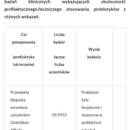
badań klinicznych wykazujących skuteczność
profilaktycznego/leczniczego stosowania probiotyków z
różnych wskazań
;
Cel
Liczba
postępowania
badań/
Wynik
(profilaktyka
łączna
badania
lub leczenie)
liczba
uczestników
Przewlekła
Probiotyki
biegunka
były
wywołana
bezpieczne i
zakażeniem
39/9955
skuteczne w
Clostridium
profilaktyce
difficile
zakażeń