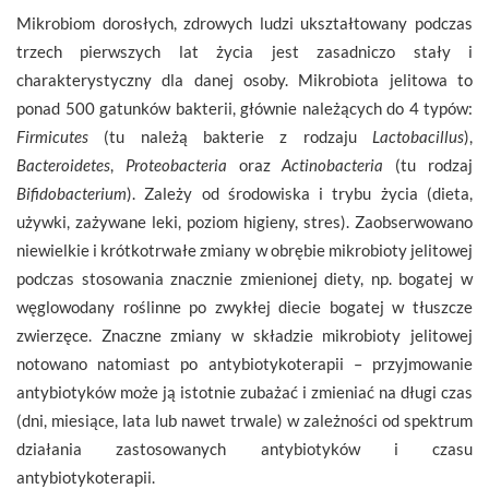
Mikrobiom dorosłych, zdrowych ludzi ukształtowany podczas
trzech pierwszych lat życia jest zasadniczo stały i
charakterystyczny dla danej osoby. Mikrobiota jelitowa to
ponad 500 gatunków bakterii, głównie należących do 4 typów:
Firmicutes
(tu należą bakterie z rodzaju
Lactobacillus
),
Bacteroidetes
,
Proteobacteria
oraz
Actinobacteria
(tu rodzaj
Bifidobacterium
). Zależy od środowiska i trybu życia (dieta,
używki, zażywane leki, poziom higieny, stres). Zaobserwowano
niewielkie i krótkotrwałe zmiany w obrębie mikrobioty jelitowej
podczas stosowania znacznie zmienionej diety, np. bogatej w
węglowodany roślinne po zwykłej diecie bogatej w tłuszcze
zwierzęce. Znaczne zmiany w składzie mikrobioty jelitowej
notowano natomiast po antybiotykoterapii – przyjmowanie
antybiotyków może ją istotnie zubażać i zmieniać na długi czas
(dni, miesiące, lata lub nawet trwale) w zależności od spektrum
działania zastosowanych antybiotyków i czasu
antybiotykoterapii.