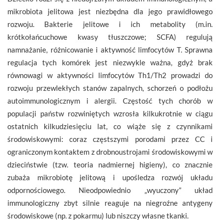
mikrobiota jelitowa jest niezbędna dla jego prawidłowego
rozwoju. Bakterie jelitowe i ich metabolity (m.in.
krótkołańcuchowe kwasy tłuszczowe; SCFA) regulują
namnażanie, różnicowanie i aktywność limfocytów T. Sprawna
regulacja tych komórek jest niezwykle ważna, gdyż brak
równowagi w aktywności limfocytów Th1/Th2 prowadzi do
rozwoju przewlekłych stanów zapalnych, schorzeń o podłożu
autoimmunologicznym i alergii. Częstość tych chorób w
populacji państw rozwiniętych wzrosła kilkukrotnie w ciągu
ostatnich kilkudziesięciu lat, co wiąże się z czynnikami
środowiskowymi: coraz częstszymi porodami przez CC i
ograniczonym kontaktem z drobnoustrojami środowiskowymi w
dzieciństwie (tzw. teoria nadmiernej higieny), co znacznie
zubaża mikrobiotę jelitową i upośledza rozwój układu
odpornościowego. Nieodpowiednio „wyuczony” układ
immunologiczny zbyt silnie reaguje na niegroźne antygeny
środowiskowe (np. z pokarmu) lub niszczy własne tkanki.