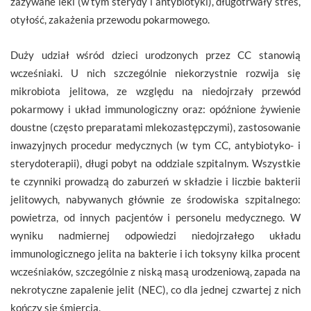
zażywane leki (w tym sterydy i antybiotyki), długotrwały stres,
otyłość, zakażenia przewodu pokarmowego.
Duży udział wśród dzieci urodzonych przez CC stanowią
wcześniaki. U nich szczególnie niekorzystnie rozwija się
mikrobiota jelitowa, ze względu na niedojrzały przewód
pokarmowy i układ immunologiczny oraz: opóźnione żywienie
doustne (często preparatami mlekozastępczymi), zastosowanie
inwazyjnych procedur medycznych (w tym CC, antybiotyko- i
sterydoterapii), długi pobyt na oddziale szpitalnym. Wszystkie
te czynniki prowadzą do zaburzeń w składzie i liczbie bakterii
jelitowych, nabywanych głównie ze środowiska szpitalnego:
powietrza, od innych pacjentów i personelu medycznego. W
wyniku nadmiernej odpowiedzi niedojrzałego układu
immunologicznego jelita na bakterie i ich toksyny kilka procent
wcześniaków, szczególnie z niską masą urodzeniową, zapada na
nekrotyczne zapalenie jelit (NEC), co dla jednej czwartej z nich
kończy się śmiercią.