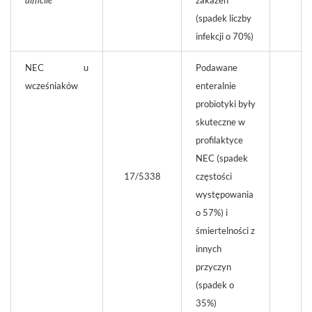
(spadek liczby
infekcji o 70%)
NEC u
Podawane
wcześniaków
enteralnie
probiotyki były
skuteczne w
profilaktyce
NEC (spadek
17/5338
częstości
występowania
o 57%) i
śmiertelności z
innych
przyczyn
(spadek o
35%)