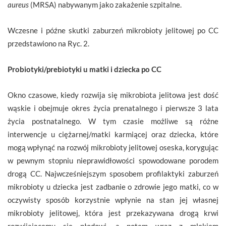
aureus
(MRSA) nabywanym jako zakażenie szpitalne.
Wczesne i późne skutki zaburzeń mikrobioty jelitowej po CC
przedstawiono na Ryc. 2.
Probiotyki/prebiotyki u matki i dziecka po CC
Okno czasowe, kiedy rozwija się mikrobiota jelitowa jest dość
wąskie i obejmuje okres życia prenatalnego i pierwsze 3 lata
życia postnatalnego. W tym czasie możliwe są różne
interwencje u ciężarnej/matki karmiącej oraz dziecka, które
mogą wpłynąć na rozwój mikrobioty jelitowej oseska, korygując
w pewnym stopniu nieprawidłowości spowodowane porodem
drogą CC. Najwcześniejszym sposobem profilaktyki zaburzeń
mikrobioty u dziecka jest zadbanie o zdrowie jego matki, co w
oczywisty sposób korzystnie wpłynie na stan jej własnej
mikrobioty jelitowej, która jest przekazywana drogą krwi
rozwijającemu się płodowi, a potem wraz z mlekiem