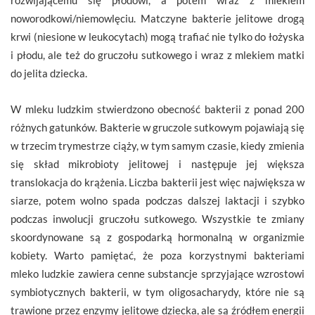
noworodkowi/niemowlęciu. Matczyne bakterie jelitowe drogą
krwi (niesione w leukocytach) mogą trafiać nie tylko do łożyska
i płodu, ale też do gruczołu sutkowego i wraz z mlekiem matki
do jelita dziecka.
W mleku ludzkim stwierdzono obecność bakterii z ponad 200
różnych gatunków. Bakterie w gruczole sutkowym pojawiają się
w trzecim trymestrze ciąży, w tym samym czasie, kiedy zmienia
się skład mikrobioty jelitowej i następuje jej większa
translokacja do krążenia. Liczba bakterii jest więc największa w
siarze, potem wolno spada podczas dalszej laktacji i szybko
podczas inwolucji gruczołu sutkowego. Wszystkie te zmiany
skoordynowane są z gospodarką hormonalną w organizmie
kobiety. Warto pamiętać, że poza korzystnymi bakteriami
mleko ludzkie zawiera cenne substancje sprzyjające wzrostowi
symbiotycznych bakterii, w tym oligosacharydy, które nie są
trawione przez enzymy jelitowe dziecka, ale są źródłem energii