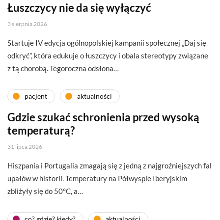
Łuszczycy nie da się wyłączyć
3 sierpnia 2026
Startuje IV edycja ogólnopolskiej kampanii społecznej „Daj się
odkryć”, która edukuje o łuszczycy i obala stereotypy związane
z tą chorobą. Tegoroczna odsłona…
pacjent
aktualności
Gdzie szukać schronienia przed wysoką
temperaturą?
31 lipca 2026
Hiszpania i Portugalia zmagają się z jedną z najgroźniejszych fal
upałów w historii. Temperatury na Półwyspie Iberyjskim
zbliżyły się do 50°C, a…
co? gdzie? kiedy?
aktualności