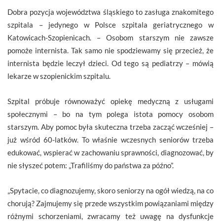
Dobra pozycja województwa śląskiego to zasługa znakomitego
szpitala – jedynego w Polsce szpitala geriatrycznego w
Katowicach-Szopienicach. – Osobom starszym nie zawsze
pomoże internista. Tak samo nie spodziewamy się przecież, że
internista będzie leczył dzieci. Od tego są pediatrzy – mówią
lekarze w szopienickim szpitalu.
Szpital próbuje równoważyć opiekę medyczną z usługami
społecznymi – bo na tym polega istota pomocy osobom
starszym. Aby pomoc była skuteczna trzeba zacząć wcześniej –
już wśród 60-latków. To właśnie wczesnych seniorów trzeba
edukować, wspierać w zachowaniu sprawności, diagnozować, by
nie słyszeć potem: „Trafiliśmy do państwa za późno”.
„Spytacie, co diagnozujemy, skoro seniorzy na ogół wiedzą, na co
chorują? Zajmujemy się przede wszystkim powiązaniami między
różnymi schorzeniami, zwracamy też uwagę na dysfunkcje