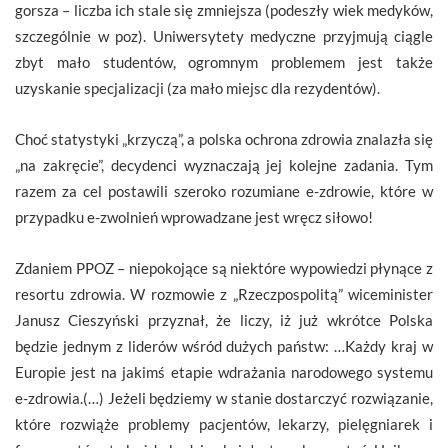
gorsza – liczba ich stale się zmniejsza (podeszły wiek medyków,
szczególnie w poz). Uniwersytety medyczne przyjmują ciągle
zbyt mało studentów, ogromnym problemem jest także
uzyskanie specjalizacji (za mało miejsc dla rezydentów).
Choć statystyki „krzyczą”, a polska ochrona zdrowia znalazła się
„na zakręcie”, decydenci wyznaczają jej kolejne zadania. Tym
razem za cel postawili szeroko rozumiane e-zdrowie, które w
przypadku e-zwolnień wprowadzane jest wręcz siłowo!
Zdaniem PPOZ – niepokojące są niektóre wypowiedzi płynące z
resortu zdrowia. W rozmowie z „Rzeczpospolitą” wiceminister
Janusz Cieszyński przyznał, że liczy, iż już wkrótce Polska
będzie jednym z liderów wśród dużych państw: …Każdy kraj w
Europie jest na jakimś etapie wdrażania narodowego systemu
e-zdrowia.(…) Jeżeli będziemy w stanie dostarczyć rozwiązanie,
które rozwiąże problemy pacjentów, lekarzy, pielęgniarek i