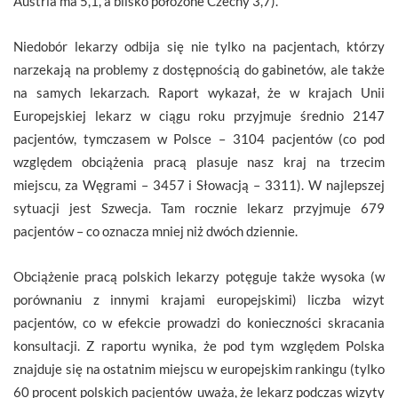
Austria ma 5,1, a blisko położone Czechy 3,7).
Niedobór lekarzy odbija się nie tylko na pacjentach, którzy
narzekają na problemy z dostępnością do gabinetów, ale także
na samych lekarzach. Raport wykazał, że w krajach Unii
Europejskiej lekarz w ciągu roku przyjmuje średnio 2147
pacjentów, tymczasem w Polsce – 3104 pacjentów (co pod
względem obciążenia pracą plasuje nasz kraj na trzecim
miejscu, za Węgrami – 3457 i Słowacją – 3311). W najlepszej
sytuacji jest Szwecja. Tam rocznie lekarz przyjmuje 679
pacjentów – co oznacza mniej niż dwóch dziennie.
Obciążenie pracą polskich lekarzy potęguje także wysoka (w
porównaniu z innymi krajami europejskimi) liczba wizyt
pacjentów, co w efekcie prowadzi do konieczności skracania
konsultacji. Z raportu wynika, że pod tym względem Polska
znajduje się na ostatnim miejscu w europejskim rankingu (tylko
60 procent polskich pacjentów uważa, że lekarz podczas wizyty