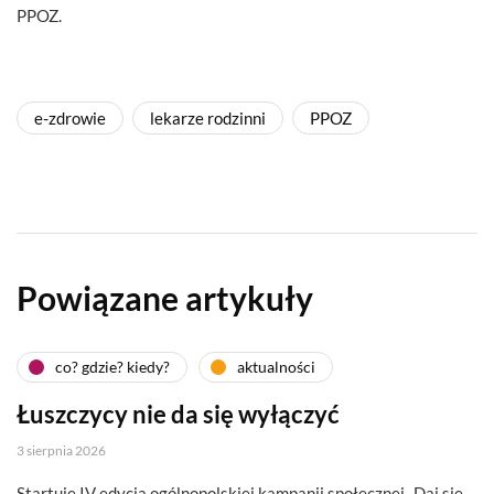
PPOZ.
e-zdrowie
lekarze rodzinni
PPOZ
Powiązane artykuły
co? gdzie? kiedy?
aktualności
Łuszczycy nie da się wyłączyć
3 sierpnia 2026
Startuje IV edycja ogólnopolskiej kampanii społecznej „Daj się