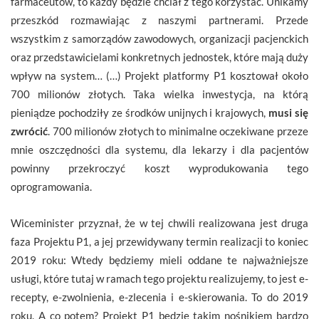
farmaceutów, to każdy będzie chciał z tego korzystać. Unikamy
przeszkód rozmawiając z naszymi partnerami. Przede
wszystkim z samorządów zawodowych, organizacji pacjenckich
oraz przedstawicielami konkretnych jednostek, które mają duży
wpływ na system… (…) Projekt platformy P1 kosztował około
700 milionów złotych. Taka wielka inwestycja, na którą
pieniądze pochodziły ze środków unijnych i krajowych,
musi się
zwrócić
. 700 milionów złotych to minimalne oczekiwane przeze
mnie oszczędności dla systemu, dla lekarzy i dla pacjentów
powinny przekroczyć koszt wyprodukowania tego
oprogramowania.
Wiceminister przyznał, że w tej chwili realizowana jest druga
faza Projektu P1, a jej przewidywany termin realizacji to koniec
2019 roku: Wtedy będziemy mieli oddane te najważniejsze
usługi, które tutaj w ramach tego projektu realizujemy, to jest e-
recepty, e-zwolnienia, e-zlecenia i e-skierowania. To do 2019
roku. A co potem? Projekt P1 będzie takim nośnikiem bardzo