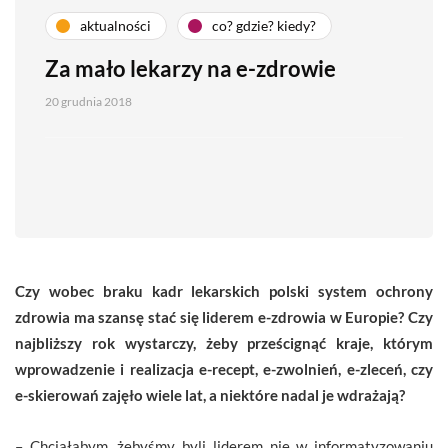
aktualności
co? gdzie? kiedy?
Za mało lekarzy na e-zdrowie
20 grudnia 2018
Czy wobec braku kadr lekarskich polski system ochrony
zdrowia ma szansę stać się liderem e-zdrowia w Europie? Czy
najbliższy rok wystarczy, żeby prześcignąć kraje, którym
wprowadzenie i realizacja
e-recept, e-zwolnień, e-zleceń, czy
e-skierowań zajęło wiele lat, a niektóre nadal je wdrażają?
– Chciałabym, żebyśmy byli liderem nie w informatyzowaniu