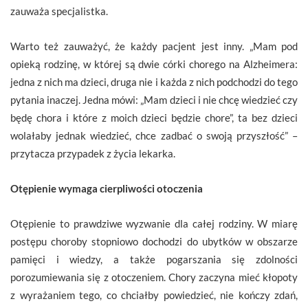
zauważa specjalistka.
Warto też zauważyć, że każdy pacjent jest inny. „Mam pod
opieką rodzinę, w której są dwie córki chorego na Alzheimera:
jedna z nich ma dzieci, druga nie i każda z nich podchodzi do tego
pytania inaczej. Jedna mówi: „Mam dzieci i nie chcę wiedzieć czy
będę chora i które z moich dzieci będzie chore”, ta bez dzieci
wolałaby jednak wiedzieć, chce zadbać o swoją przyszłość” –
przytacza przypadek z życia lekarka.
Otępienie wymaga cierpliwości otoczenia
Otępienie to prawdziwe wyzwanie dla całej rodziny. W miarę
postępu choroby stopniowo dochodzi do ubytków w obszarze
pamięci i wiedzy, a także pogarszania się zdolności
porozumiewania się z otoczeniem. Chory zaczyna mieć kłopoty
z wyrażaniem tego, co chciałby powiedzieć, nie kończy zdań,