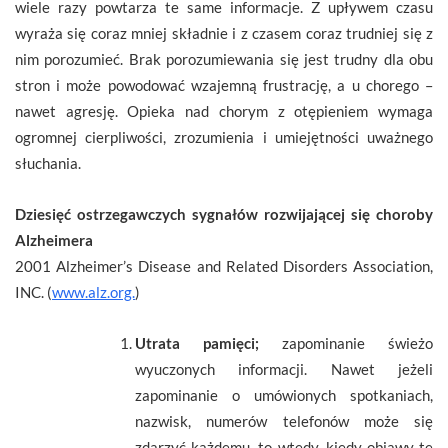
wiele razy powtarza te same informacje. Z upływem czasu
wyraża się coraz mniej składnie i z czasem coraz trudniej się z
nim porozumieć. Brak porozumiewania się jest trudny dla obu
stron i może powodować wzajemną frustrację, a u chorego –
nawet agresję. Opieka nad chorym z otępieniem wymaga
ogromnej cierpliwości, zrozumienia i umiejętności uważnego
słuchania.
Dziesięć ostrzegawczych sygnałów rozwijającej się choroby
Alzheimera
2001 Alzheimer’s Disease and Related Disorders Association,
INC. (
www.alz.org.
)
Utrata pamięci;
zapominanie świeżo
wyuczonych informacji. Nawet jeżeli
zapominanie o umówionych spotkaniach,
nazwisk, numerów telefonów może się
zdarzyć każdemu, to wtedy, kiedy objawy te