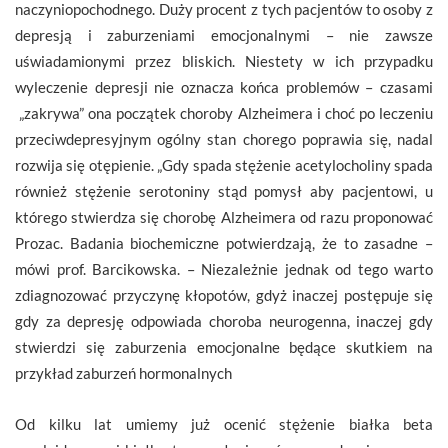
naczyniopochodnego. Duży procent z tych pacjentów to osoby z
depresją i zaburzeniami emocjonalnymi – nie zawsze
uświadamionymi przez bliskich. Niestety w ich przypadku
wyleczenie depresji nie oznacza końca problemów – czasami
„zakrywa” ona początek choroby Alzheimera i choć po leczeniu
przeciwdepresyjnym ogólny stan chorego poprawia się, nadal
rozwija się otępienie. „Gdy spada stężenie acetylocholiny spada
również stężenie serotoniny stąd pomysł aby pacjentowi, u
którego stwierdza się chorobę Alzheimera od razu proponować
Prozac. Badania biochemiczne potwierdzają, że to zasadne –
mówi prof. Barcikowska. – Niezależnie jednak od tego warto
zdiagnozować przyczynę kłopotów, gdyż inaczej postępuje się
gdy za depresję odpowiada choroba neurogenna, inaczej gdy
stwierdzi się zaburzenia emocjonalne będące skutkiem na
przykład zaburzeń hormonalnych
Od kilku lat umiemy już ocenić stężenie białka beta