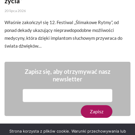
życia”
20 lipca 2026
Właśnie zakończył się 12. Festiwal „Ślimakowe Rytmy”, od
ponad dekady ukazujący nieprawdopodobne możliwości
medycyny, która dzięki implantom słuchowym przywraca do
świata dźwięków…
Zapisz się, aby otrzymywać nasz
newsletter
Strona korzysta z plików cookie. Warunki przechowywania lub