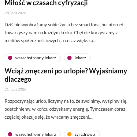
Miłość w czasach cyfryzacji
28 lipca 2026
Dziś nie wyobrażamy sobie życia bez smartfona, bo internet
towarzyszy nam na każdym kroku. Chętnie korzystamy z
mediów społecznościowych, a coraz większą…
wszechstronny lekarz
lekarz
Wciąż zmęczeni po urlopie? Wyjaśniamy
dlaczego
21 lipca 2026
Rozpoczynając urlop, liczymy na to, że zwolnimy, wyśpimy się,
odetchniemy, w końcu odzyskamy energię. Tymczasem coraz
częściej okazuje się, że wracamy zmęczeni….
wszechstronny lekarz
żyj zdrowo