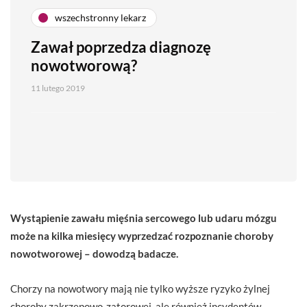
wszechstronny lekarz
Zawał poprzedza diagnozę
nowotworową?
11 lutego 2019
Wystąpienie zawału mięśnia sercowego lub udaru mózgu
może na kilka miesięcy wyprzedzać rozpoznanie choroby
nowotworowej – dowodzą badacze.
Chorzy na nowotwory mają nie tylko wyższe ryzyko żylnej
choroby zakrzepowo-zatorowej, ale również incydentów