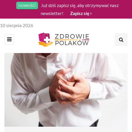
Już dziś zapisz się, aby otrzymywać nasz
NOWOŚĆ!
newsletter!
Zapisz się
10 sierpnia 2026