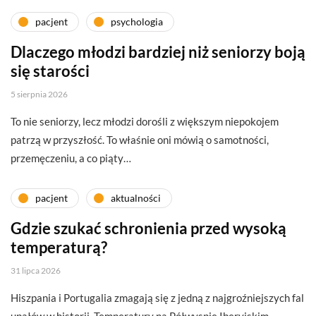
pacjent
psychologia
Dlaczego młodzi bardziej niż seniorzy boją
się starości
5 sierpnia 2026
To nie seniorzy, lecz młodzi dorośli z większym niepokojem
patrzą w przyszłość. To właśnie oni mówią o samotności,
przemęczeniu, a co piąty…
pacjent
aktualności
Gdzie szukać schronienia przed wysoką
temperaturą?
31 lipca 2026
Hiszpania i Portugalia zmagają się z jedną z najgroźniejszych fal
upałów w historii. Temperatury na Półwyspie Iberyjskim