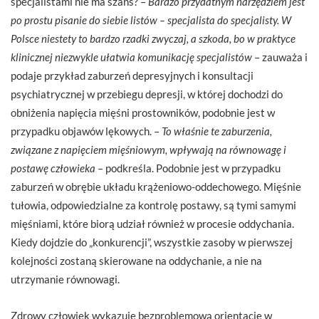
specjalistami nie ma szans? –
Bardzo przydatnym narzędziem jest
po prostu pisanie do siebie listów – specjalista do specjalisty. W
Polsce niestety to bardzo rzadki zwyczaj, a szkoda, bo w praktyce
klinicznej niezwykle ułatwia komunikację specjalistów
– zauważa i
podaje przykład zaburzeń depresyjnych i konsultacji
psychiatrycznej w przebiegu depresji, w której dochodzi do
obniżenia napięcia mięśni prostowników, podobnie jest w
przypadku objawów lękowych. –
To właśnie te zaburzenia,
związane z napięciem mięśniowym, wpływają na równowagę i
postawę człowieka
– podkreśla. Podobnie jest w przypadku
zaburzeń w obrębie układu krążeniowo-oddechowego. Mięśnie
tułowia, odpowiedzialne za kontrolę postawy, są tymi samymi
mięśniami, które biorą udział również w procesie oddychania.
Kiedy dojdzie do „konkurencji”, wszystkie zasoby w pierwszej
kolejności zostaną skierowane na oddychanie, a nie na
utrzymanie równowagi.
Zdrowy człowiek wykazuje bezproblemową orientację w