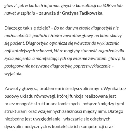
głowy”, jak w kartach informacyjnych z konsultacji na SOR-ze lub
nawet w szpitalu
– zauważa
dr Grażyna Tacikowska
.
Dlaczego tak się dzieje? –
Bo na danym etapie diagnostyki nie
można określić podłoża i źródła zawrotów głowy, na które skarży
się pacjent. Diagnostyka ogranicza się wówczas do wykluczenia
najistotniejszych schorzeń, które mogłyby stanowić zagrożenie dla
życia pacjenta, a manifestujących się właśnie zawrotami głowy. To
postępowanie nazywane diagnostyką poprzez wykluczenie
–
wyjaśnia.
Zawroty głowy są problemem interdyscyplinarnym. Wynika to z
budowy układu równowagi, której funkcja realizowana jest
przez mnogość struktur anatomicznych i połączeń między tymi
strukturami oraz wzajemnych zależności między nimi. Dlatego
niezbędne jest uwzględnianie i włączanie się odrębnych
dyscyplin medycznych w kontekście ich kompetencji oraz