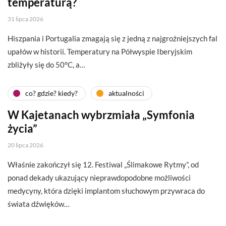
temperaturą?
31 lipca 2026
Hiszpania i Portugalia zmagają się z jedną z najgroźniejszych fal
upałów w historii. Temperatury na Półwyspie Iberyjskim
zbliżyły się do 50°C, a…
co? gdzie? kiedy?
aktualności
W Kajetanach wybrzmiała „Symfonia
życia”
20 lipca 2026
Właśnie zakończył się 12. Festiwal „Ślimakowe Rytmy”, od
ponad dekady ukazujący nieprawdopodobne możliwości
medycyny, która dzięki implantom słuchowym przywraca do
świata dźwięków…