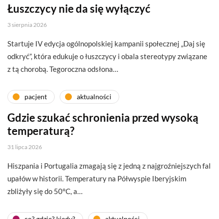
Łuszczycy nie da się wyłączyć
3 sierpnia 2026
Startuje IV edycja ogólnopolskiej kampanii społecznej „Daj się
odkryć”, która edukuje o łuszczycy i obala stereotypy związane
z tą chorobą. Tegoroczna odsłona…
pacjent
aktualności
Gdzie szukać schronienia przed wysoką
temperaturą?
31 lipca 2026
Hiszpania i Portugalia zmagają się z jedną z najgroźniejszych fal
upałów w historii. Temperatury na Półwyspie Iberyjskim
zbliżyły się do 50°C, a…
co? gdzie? kiedy?
aktualności