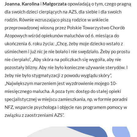
Joanna
,
Karolina
i
Małgorzata
opowiadają o tym, czego pragną
dla swoich dzieci cierpiących na AZS, dla siebie i dla swoich
rodzin. Równie wzruszająco piszą rodzice w ankiecie
przeprowadzonej wiosną przez Polskie Towarzystwo Chorób
Atopowych wśród opiekunów maluchów od 6. miesiąca do
ukończenia 6. roku życia: „Chcę, żeby moje dziecko wstało z
uśmiechem i już nic je nie bolało i nie swędziało. Żeby po prostu
nie cierpiało”, „Aby skóra na policzkach się wygoiła, aby nie
pozostały blizny. Aby nie było konieczne używanie sterydów. I
żeby nie było stygmatyzacji z powodu wyglądu skóry”,
„Największym marzeniem jest wyzdrowienie mojego 10-
miesięcznego malucha. A poza tym: dostęp do stałej opieki
specjalistycznej w miejscu zamieszkania, np. w formie poradni
NFZ, wsparcie psychologa i objęcie nas programem pomocy w
związku z zaostrzeniami AZS”.