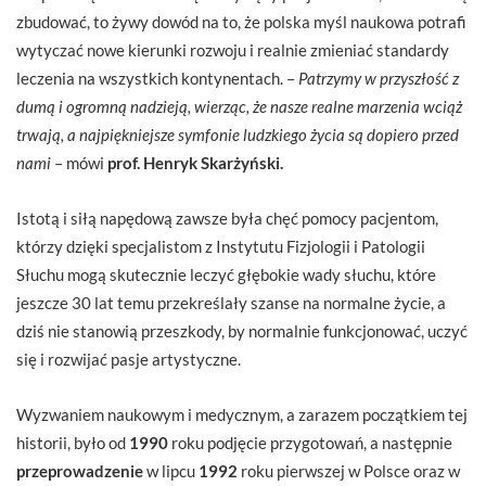
zbudować, to żywy dowód na to, że polska myśl naukowa potrafi
wytyczać nowe kierunki rozwoju i realnie zmieniać standardy
leczenia na wszystkich kontynentach. –
Patrzymy w przyszłość z
dumą i ogromną nadzieją, wierząc, że nasze realne marzenia wciąż
trwają, a najpiękniejsze symfonie ludzkiego życia są dopiero przed
nami
– mówi
prof. Henryk Skarżyński.
Istotą i siłą napędową zawsze była chęć pomocy pacjentom,
którzy dzięki specjalistom z Instytutu Fizjologii i Patologii
Słuchu mogą skutecznie leczyć głębokie wady słuchu, które
jeszcze 30 lat temu przekreślały szanse na normalne życie, a
dziś nie stanowią przeszkody, by normalnie funkcjonować, uczyć
się i rozwijać pasje artystyczne.
Wyzwaniem naukowym i medycznym, a zarazem początkiem tej
historii, było od
1990
roku podjęcie przygotowań, a następnie
przeprowadzenie
w lipcu
1992
roku pierwszej w Polsce oraz w