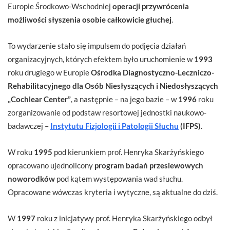
Europie Środkowo-Wschodniej
operacji przywrócenia
możliwości słyszenia osobie całkowicie głuchej
.
To wydarzenie stało się impulsem do podjęcia działań
organizacyjnych, których efektem było uruchomienie w
1993
roku drugiego w Europie
Ośrodka Diagnostyczno-Leczniczo-
Rehabilitacyjnego dla Osób Niesłyszących i Niedosłyszących
„Cochlear Center”
, a następnie – na jego bazie – w
1996
roku
zorganizowanie od podstaw resortowej jednostki naukowo-
badawczej –
Instytutu Fizjologii i Patologii Słuchu
(IFPS)
.
W roku
1995
pod kierunkiem prof. Henryka Skarżyńskiego
opracowano ujednolicony
program badań przesiewowych
noworodków
pod kątem występowania wad słuchu.
Opracowane wówczas kryteria i wytyczne, są aktualne do dziś.
W
1997
roku z inicjatywy prof. Henryka Skarżyńskiego odbył