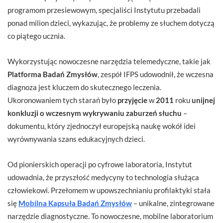
programom przesiewowym, specjaliści Instytutu przebadali
ponad milion dzieci, wykazując, że problemy ze słuchem dotyczą
co piątego ucznia.
Wykorzystując nowoczesne narzędzia telemedyczne, takie jak
Platforma Badań Zmysłów
, zespół IFPS udowodnił, że wczesna
diagnoza jest kluczem do skutecznego leczenia.
Ukoronowaniem tych starań było
przyjęcie
w
2011
roku
unijnej
konkluzji o wczesnym wykrywaniu zaburzeń słuchu
–
dokumentu, który zjednoczył europejską naukę wokół idei
wyrównywania szans edukacyjnych dzieci.
Od pionierskich operacji po cyfrowe laboratoria, Instytut
udowadnia, że przyszłość medycyny to technologia służąca
człowiekowi. Przełomem w upowszechnianiu profilaktyki stała
się
Mobilna Kapsuła Badań Zmysłów
– unikalne, zintegrowane
narzędzie diagnostyczne. To nowoczesne, mobilne laboratorium