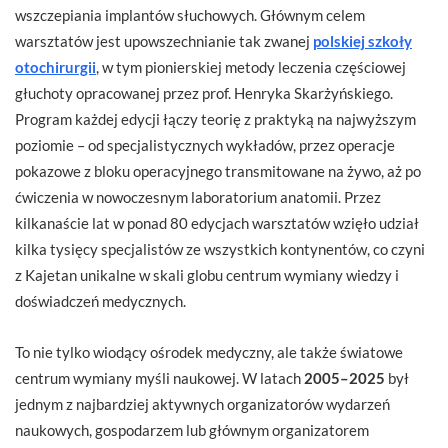
wszczepiania implantów słuchowych. Głównym celem
warsztatów jest upowszechnianie tak zwanej
polskiej szkoły
otochirurgii
, w tym pionierskiej metody leczenia częściowej
głuchoty opracowanej przez prof. Henryka Skarżyńskiego.
Program każdej edycji łączy teorię z praktyką na najwyższym
poziomie – od specjalistycznych wykładów, przez operacje
pokazowe z bloku operacyjnego transmitowane na żywo, aż po
ćwiczenia w nowoczesnym laboratorium anatomii. Przez
kilkanaście lat w ponad 80 edycjach warsztatów wzięło udział
kilka tysięcy specjalistów ze wszystkich kontynentów, co czyni
z Kajetan unikalne w skali globu centrum wymiany wiedzy i
doświadczeń medycznych.
To nie tylko wiodący ośrodek medyczny, ale także światowe
centrum wymiany myśli naukowej. W latach
2005–2025
był
jednym z najbardziej aktywnych organizatorów wydarzeń
naukowych, gospodarzem lub głównym organizatorem