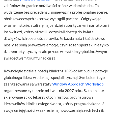
zdefiniowało granice możliwości osób z wadami słuchu. To
wydarzenie bez precedensu, ponieważ na profesjonalnej scenie,
obok zawodowych aktorów, wystąpili pacjenci. Odgrywając
własne historie, stali się najbardziej autentycznymi narratorami
losów ludzi, którzy stracili i odzyskali dostęp do świata
dźwięków. Ich obecność sprawiła, że każda nuta i każde słowo
niosły ze sobą prawdziwe emocje, czyniąc ten spektakl nie tylko
dziełem artystycznym, ale przede wszystkim głębokim, żywym
świadectwem triumfu nad ciszą.
Równolegle z działalnością kliniczną, IFPS od lat buduje pozycję
globalnego lidera w edukacji specjalistycznej. Symbolem tego
zaangażowania są warsztaty
Window Approach Workshop
organizowane cyklicznie od kwietnia
2007
roku. Szkolenia te
skierowane są do lekarzy otochirurgów, ordynatorów i
kierowników klinik z całego świata, którzy pragną doskonalić
swoje umiejętności w zakresie najnowocześniejszych technik