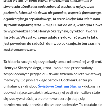
grupą przyjaciół, połączonych entuzjazmem i marzeniami o
stworzeniu ośrodka leczenia zaburzeń słuchu na najwyższym
poziomie. I chociaż nie dawał nic ponad to, wsparcia finansowego,
organizacyjnego czy lokalowego, to przez kolejne lata udało nam
się zrobić naprawdę dużo! –
mija 30 lat od dnia, w którym słowa
te wypowiedział prof. Henryk Skarżyński, dyrektor i twórca
Instytutu. Wszystko, czego udało się dokonać przez te lata,
jest powodem do radości i dumy, bo pokazuje, że ten czas nie
został zmarnowany.
Ta historia zaczęła się trzy dekady temu, od odważnej wizji
prof.
Henryka Skarżyńskiego
, która – wspierana przez zaufany
zespół oddanych przyjaciół – trwale zmieniła oblicze światowej
medycyny. Od pionierskiego ośrodka
Cochlear Center
po
unikalne w skali globu
Światowe Centrum Słuchu
– dokonania
udowadniające, że dzięki nadzwyczajnej pasji niemożliwe staje
się rzeczywistością, a przełomowe operacje stają się
bezpieczną codziennością dla tysięcy pacjentów. To, co udało się