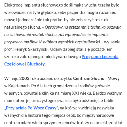
Elektrodę implantu słuchowego do ślimaka w uchu trzeba było
wprowadzić na tyle głęboko, żeby pacjentka mogła rozumieć
mowę i jednocześnie tak płytko, by nie zniszczyć resztek
naturalnego słuchu. –
Opracowana przeze mnie technika pozwala
na zachowanie resztek słuchu, zaś wprowadzenie implantu
przywraca możliwość odbioru wysokich częstotliwości
– wyjaśnia
prof. Henryk Skarżyński. Udany zabieg stał się początkiem
szeroko zakrojonego, międzynarodowego
Programu Leczenia
Częściowej Głuchoty
.
W maju
2003
roku oddano do użytku
Centrum Słuchu i Mowy
w Kajetanach. Po 6 latach gromadzenia środków, głównie
własnych, powstała klinika na miarę XXI wieku. Bardzo ważnym
momentem jej uroczystego otwarcia było odsłonięcie tablic
„Przyjaciele Po Wsze Czasy”
, na których widnieją nazwiska
ważnych dla historii tego miejsca osób, bo międzynarodowe
centrum miało wielu sprzymierzeńców, którzy na przestrzeni lat