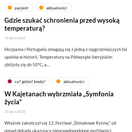
pacjent
aktualności
Gdzie szukać schronienia przed wysoką
temperaturą?
31 lipca 2026
Hiszpania i Portugalia zmagają się z jedną z najgroźniejszych fal
upałów w historii. Temperatury na Półwyspie Iberyjskim
zbliżyły się do 50°C, a…
co? gdzie? kiedy?
aktualności
W Kajetanach wybrzmiała „Symfonia
życia”
20 lipca 2026
Właśnie zakończył się 12. Festiwal „Ślimakowe Rytmy”, od
ponad dekady ukazujący nieprawdopodobne możliwości