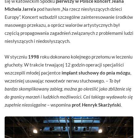
się w katowickim Spodku
pierwszy w Polsce koncert
Jeana
Michela Jarre’a
pod hasłem „Na rzecz niesłyszących dzieci
Europy”. Koncert wzbudził szczególne zainteresowanie środków
masowego przekazu, a oprócz walorów artystycznych był
częścią propagowania zagadnień związanych z problemami ludzi
niesłyszących i niedosłyszących.
W styczniu
1998
roku dokonano kolejnego przełomu w leczeniu
głuchoty. W trakcie trwającej 12 godzin operacji specjaliści
wszczepili młodej pacjentce
implant słuchowy do pnia mózgu
,
wcześniej usuwając nowotwór nerwu słuchowego. –
To był
bardzo skomplikowany zabieg, można go określić jako zbliżenie się
do granicy marzeń i ludzkich możliwości. Coś takiego wydawało się
zupełnie nieosiągalne
– wspomina
prof. Henryk Skarżyński
.