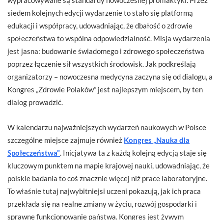
wypracowywane są standardy nowoczesnej profilaktyki. Przez
siedem kolejnych edycji wydarzenie to stało się platformą
edukacji i współpracy, udowadniając, że dbałość o zdrowie
społeczeństwa to wspólna odpowiedzialność. Misja wydarzenia
jest jasna: budowanie świadomego i zdrowego społeczeństwa
poprzez łączenie sił wszystkich środowisk. Jak podkreślają
organizatorzy – nowoczesna medycyna zaczyna się od dialogu, a
Kongres „Zdrowie Polaków” jest najlepszym miejscem, by ten
dialog prowadzić.
W kalendarzu najważniejszych wydarzeń naukowych w Polsce
szczególne miejsce zajmuje również
Kongres „Nauka dla
Społeczeństwa”
. Inicjatywa ta z każdą kolejną edycją staje się
kluczowym punktem na mapie krajowej nauki, udowadniając, że
polskie badania to coś znacznie więcej niż prace laboratoryjne.
To właśnie tutaj najwybitniejsi uczeni pokazują, jak ich praca
przekłada się na realne zmiany w życiu, rozwój gospodarki i
sprawne funkcjonowanie państwa. Kongres jest żywym