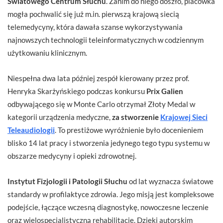
Światowego Centrum Słuchu
. Zanim do niego doszło, placówka
mogła pochwalić się już m.in. pierwszą krajową siecią
telemedycyny, która dawała szanse wykorzystywania
najnowszych technologii teleinformatycznych w codziennym
użytkowaniu klinicznym.
Niespełna dwa lata później zespół kierowany przez prof.
Henryka Skarżyńskiego podczas konkursu
Prix Galien
odbywającego się w Monte Carlo otrzymał Złoty Medal w
kategorii urządzenia medyczne,
za stworzenie
Krajowej Sieci
Teleaudiologii
. To prestiżowe wyróżnienie było docenieniem
blisko 14 lat pracy i stworzenia jedynego tego typu systemu w
obszarze medycyny i opieki zdrowotnej.
Instytut Fizjologii i Patologii Słuchu
od lat wyznacza światowe
standardy w profilaktyce zdrowia. Jego misją jest kompleksowe
podejście, łączące wczesną diagnostykę, nowoczesne leczenie
oraz wielospecjalistyczną rehabilitację. Dzięki autorskim