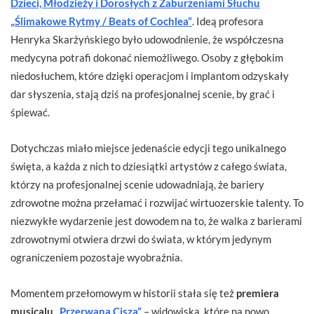
Dzieci, Młodzieży i Dorosłych z Zaburzeniami Słuchu
„Ślimakowe Rytmy / Beats of Cochlea”
. Ideą profesora
Henryka Skarżyńskiego było udowodnienie, że współczesna
medycyna potrafi dokonać niemożliwego. Osoby z głębokim
niedosłuchem, które dzięki operacjom i implantom odzyskały
dar słyszenia, stają dziś na profesjonalnej scenie, by grać i
śpiewać.
Dotychczas miało miejsce jedenaście edycji tego unikalnego
święta, a każda z nich to dziesiątki artystów z całego świata,
którzy na profesjonalnej scenie udowadniają, że bariery
zdrowotne można przełamać i rozwijać wirtuozerskie talenty. To
niezwykłe wydarzenie jest dowodem na to, że walka z barierami
zdrowotnymi otwiera drzwi do świata, w którym jedynym
ograniczeniem pozostaje wyobraźnia.
Momentem przełomowym w historii stała się też
premiera
musicalu
„Przerwana Cisza”
– widowiska, które na nowo