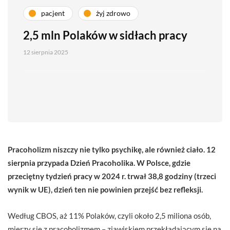
pacjent
żyj zdrowo
2,5 mln Polaków w sidłach pracy
12 sierpnia 2025
Pracoholizm niszczy nie tylko psychikę, ale również ciało. 12
sierpnia przypada Dzień Pracoholika. W Polsce, gdzie
przeciętny tydzień pracy w 2024 r. trwał 38,8 godziny (trzeci
wynik w UE), dzień ten nie powinien przejść bez refleksji.
Według CBOS, aż 11% Polaków, czyli około 2,5 miliona osób,
mierzy się z pracoholizmem – zjawiskiem przekładającym się na