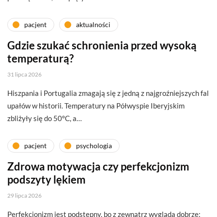
pacjent
aktualności
Gdzie szukać schronienia przed wysoką
temperaturą?
31 lipca 2026
Hiszpania i Portugalia zmagają się z jedną z najgroźniejszych fal
upałów w historii. Temperatury na Półwyspie Iberyjskim
zbliżyły się do 50°C, a…
pacjent
psychologia
Zdrowa motywacja czy perfekcjonizm
podszyty lękiem
29 lipca 2026
Perfekcjonizm jest podstępny, bo z zewnątrz wygląda dobrze: