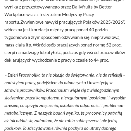
wynika z przygotowywanego przez Dailyfruits by Better
Workplace wraz z Instytutem Medycyny Pracy
raportu„Żywieniowe nawyki pracujących Polaków 2025/2026”,
widoczna jest korelacja między pracą ponad 40 godzin
tygodniowo a złym sposobem odżywiania się, nieprawidłową
masą ciała itp. Wśród osób pracujących ponad normę 52 proc.
cierpi na nadwagę lub otyłość, podczas gdy wśród pracowników
deklarujących wychodzenie z pracy o czasie to 44 proc.
–
Dzień Pracoholika to nie okazja do świętowania, ale do refleksji –
nad stylem pracy, podejściem do odpoczynku i inwestycją w
zdrowie pracowników. Pracoholizm wiąże się z wielogodzinnym
siedzeniem przed komputerem, nieregularnymi posiłkami i wysokim
stresem, co sprzyja zmęczeniu, osłabieniu odporności i problemom
metabolicznym. Z naszych badań wynika, że pracownicy potrafią
aż tak oddać się zadaniom, że nie robią sobie przerw i nie jedzą
posiłków. To zdecydowanie równia pochyła do utraty dobrego