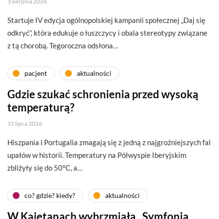
3 sierpnia 2026
Startuje IV edycja ogólnopolskiej kampanii społecznej „Daj się
odkryć”, która edukuje o łuszczycy i obala stereotypy związane
z tą chorobą. Tegoroczna odsłona…
pacjent
aktualności
Gdzie szukać schronienia przed wysoką
temperaturą?
31 lipca 2026
Hiszpania i Portugalia zmagają się z jedną z najgroźniejszych fal
upałów w historii. Temperatury na Półwyspie Iberyjskim
zbliżyły się do 50°C, a…
co? gdzie? kiedy?
aktualności
W Kajetanach wybrzmiała „Symfonia