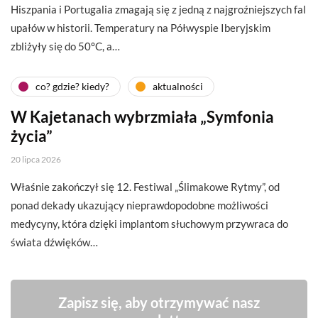
Hiszpania i Portugalia zmagają się z jedną z najgroźniejszych fal
upałów w historii. Temperatury na Półwyspie Iberyjskim
zbliżyły się do 50°C, a…
co? gdzie? kiedy?
aktualności
W Kajetanach wybrzmiała „Symfonia
życia”
20 lipca 2026
Właśnie zakończył się 12. Festiwal „Ślimakowe Rytmy”, od
ponad dekady ukazujący nieprawdopodobne możliwości
medycyny, która dzięki implantom słuchowym przywraca do
świata dźwięków…
Zapisz się, aby otrzymywać nasz