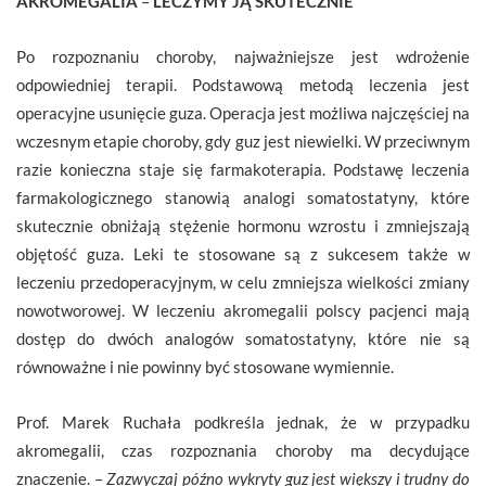
AKROMEGALIA
–
LECZYMY JĄ SKUTECZNIE
Po rozpoznaniu choroby, najważniejsze jest wdrożenie
odpowiedniej terapii. Podstawową metodą leczenia jest
operacyjne usunięcie guza. Operacja jest możliwa najczęściej na
wczesnym etapie choroby, gdy guz jest niewielki. W przeciwnym
razie konieczna staje się farmakoterapia. Podstawę leczenia
farmakologicznego stanowią analogi somatostatyny, które
skutecznie obniżają stężenie hormonu wzrostu i zmniejszają
objętość guza. Leki te stosowane są z sukcesem także w
leczeniu przedoperacyjnym, w celu zmniejsza wielkości zmiany
nowotworowej. W leczeniu akromegalii polscy pacjenci mają
dostęp do dwóch analogów somatostatyny, które nie są
równoważne i nie powinny być stosowane wymiennie.
Prof. Marek Ruchała podkreśla jednak, że w przypadku
akromegalii, czas rozpoznania choroby ma decydujące
znaczenie. –
Zazwyczaj późno wykryty guz jest większy i trudny do