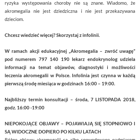
ryzyka występowania choroby nie są znane. Wiadomo, że
akromegalia nie jest dziedziczna i nie jest przekazywana
dzieciom.
Chcesz wiedzieć więcej? Skorzystaj z infolinii.
W ramach akcji edukacyjnej „Akromegalia – zwróć uwagę”
pod numerem 797 140 190 lekarz endokrynolog udziela
informacji na temat objawów, diagnostyki i możliwości
leczenia akromegalii w Polsce. Infolinia jest czynna w każdą
pierwszą środę miesiąca w godzinach 16:00 – 19:00.
Najbliższy termin konsultacji – środa, 7 LISTOPADA 2018,
godz. 16:00 -19:00
NIEPOKOJĄCE OBJAWY – POJAWIAJĄ SIĘ STOPNIOWO I
SĄ WIDOCZNE DOPIERO PO KILKU LATACH
Różne objawy akromegalii są albo spowodowane nadmiarem