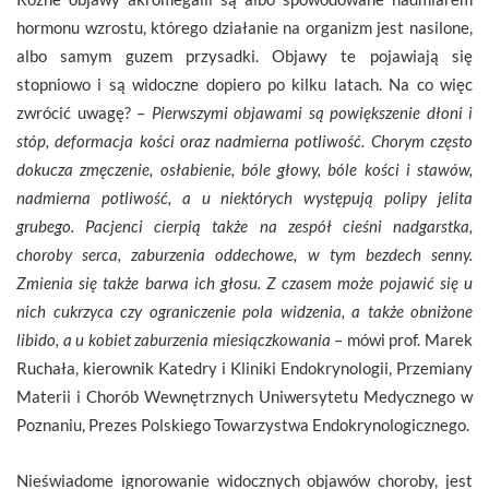
hormonu wzrostu, którego działanie na organizm jest nasilone,
albo samym guzem przysadki. Objawy te pojawiają się
stopniowo i są widoczne dopiero po kilku latach. Na co więc
zwrócić uwagę? –
Pierwszymi objawami są powiększenie dłoni i
stóp, deformacja kości oraz nadmierna potliwość. Chorym często
dokucza zmęczenie, osłabienie, bóle głowy, bóle kości i stawów,
nadmierna potliwość, a u niektórych występują polipy jelita
grubego. Pacjenci cierpią także na zespół cieśni nadgarstka,
choroby serca, zaburzenia oddechowe, w tym bezdech senny.
Zmienia się także barwa ich głosu. Z czasem może pojawić się u
nich cukrzyca czy ograniczenie pola widzenia, a także obniżone
libido, a u kobiet zaburzenia miesiączkowania
– mówi prof. Marek
Ruchała, kierownik Katedry i Kliniki Endokrynologii, Przemiany
Materii i Chorób Wewnętrznych Uniwersytetu Medycznego w
Poznaniu, Prezes Polskiego Towarzystwa Endokrynologicznego.
Nieświadome ignorowanie widocznych objawów choroby, jest