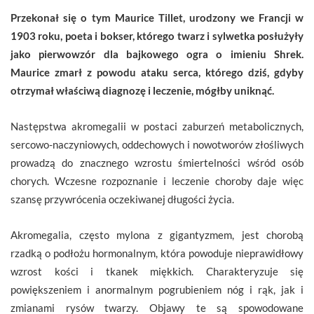
Przekonał się o tym Maurice Tillet, urodzony we Francji w
1903 roku, poeta i bokser, którego twarz i sylwetka posłużyły
jako pierwowzór dla bajkowego ogra o imieniu Shrek.
Maurice zmarł z powodu ataku serca, którego dziś, gdyby
otrzymał właściwą diagnozę i leczenie, mógłby uniknąć.
Następstwa akromegalii w postaci zaburzeń metabolicznych,
sercowo-naczyniowych, oddechowych i nowotworów złośliwych
prowadzą do znacznego wzrostu śmiertelności wśród osób
chorych. Wczesne rozpoznanie i leczenie choroby daje więc
szansę przywrócenia oczekiwanej długości życia.
Akromegalia, często mylona z gigantyzmem, jest chorobą
rzadką o podłożu hormonalnym, która powoduje nieprawidłowy
wzrost kości i tkanek miękkich. Charakteryzuje się
powiększeniem i anormalnym pogrubieniem nóg i rąk, jak i
zmianami rysów twarzy. Objawy te są spowodowane