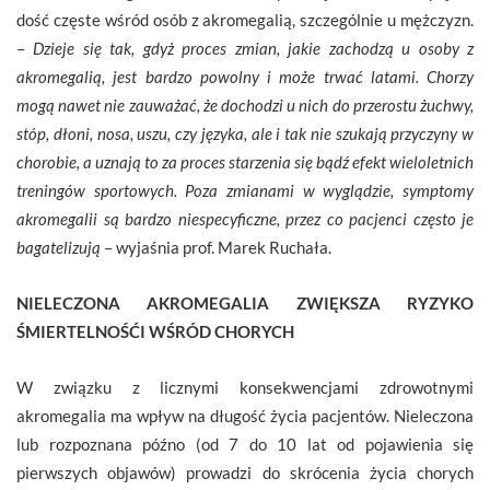
dość częste wśród osób z akromegalią, szczególnie u mężczyzn.
–
Dzieje się tak, gdyż proces zmian, jakie zachodzą u osoby z
akromegalią, jest bardzo powolny i może trwać latami. Chorzy
mogą nawet nie zauważać, że dochodzi u nich do przerostu żuchwy,
stóp, dłoni, nosa, uszu, czy języka, ale i tak nie szukają przyczyny w
chorobie, a uznają to za proces starzenia się bądź efekt wieloletnich
treningów sportowych. Poza zmianami w wyglądzie, symptomy
akromegalii są bardzo niespecyficzne, przez co pacjenci często je
bagatelizują
– wyjaśnia prof. Marek Ruchała.
NIELECZONA AKROMEGALIA ZWIĘKSZA RYZYKO
ŚMIERTELNOŚĆI WŚRÓD CHORYCH
W związku z licznymi konsekwencjami zdrowotnymi
akromegalia ma wpływ na długość życia pacjentów. Nieleczona
lub rozpoznana późno (od 7 do 10 lat od pojawienia się
pierwszych objawów) prowadzi do skrócenia życia chorych