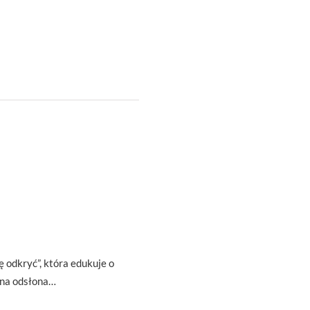
ę odkryć”, która edukuje o
zna odsłona…