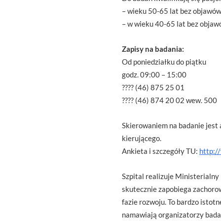
– wieku 50-65 lat bez objawów 
– w wieku 40-65 lat bez objawó
Zapisy na badania:
Od poniedziałku do piątku
godz. 09:00 – 15:00
???? (46) 875 25 01
???? (46) 874 20 02 wew. 500
Skierowaniem na badanie jest 
kierującego.
Ankieta i szczegóły TU:
http:/
Szpital realizuje Ministerial
skutecznie zapobiega zachoro
fazie rozwoju. To bardzo istot
namawiają organizatorzy bada