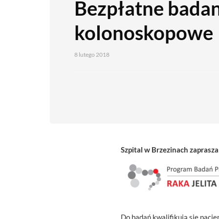
Bezpłatne badan
kolonoskopowe
8 lutego 2018
Szpital w Brzezinach zaprasz
Do badań kwalifikują się pacjen