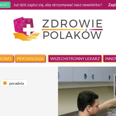
Już dziś zapisz się, aby otrzymywać nasz newsletter!
Zapi
OŚĆ!
DROWO
PSYCHOLOGIA
WSZECHSTRONNY LEKARZ
INNO
poradnia