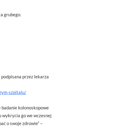
ta grubego.
 podpisana przez lekarza
zym-szpitalu/
ne badanie kolonoskopowe
u wykrycia go we wczesnej
bać o swoje zdrowie” –