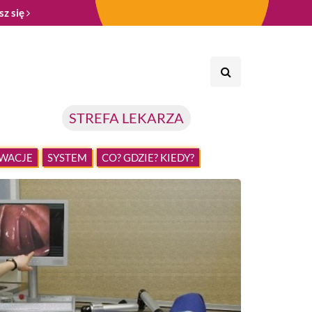
sz się
STREFA LEKARZA
WACJE
SYSTEM
CO? GDZIE? KIEDY?