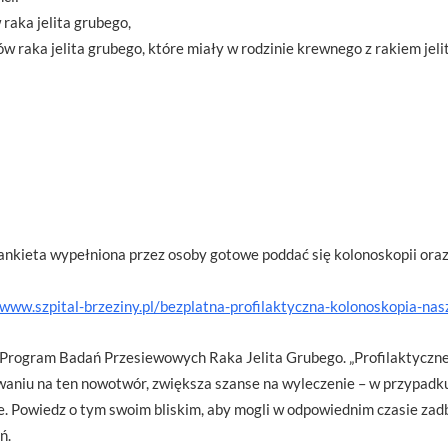
raka jelita grubego,
w raka jelita grubego, które miały w rodzinie krewnego z rakiem jeli
ankieta wypełniona przez osoby gotowe poddać się kolonoskopii oraz
/www.szpital-brzeziny.pl/bezplatna-profilaktyczna-kolonoskopia-nas
ny Program Badań Przesiewowych Raka Jelita Grubego. „Profilaktycz
waniu na ten nowotwór, zwiększa szanse na wyleczenie – w przypadk
ne. Powiedz o tym swoim bliskim, aby mogli w odpowiednim czasie zad
ń.