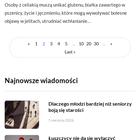
Osoby z celiakią muszą unikać glutenu, białka zawartego w
pszenicy, życie i jęczmieniu, które mogą wywoływać bolesne
objawy w jelitach, utrudniać wchłanianie…
«
1
2
3
4
5
...
10
20
30
...
»
Last »
Najnowsze wiadomości
Dlaczego młodzi bardziej niż seniorzy
boją się starości
5 sierpnia 2026
Łuszczycy nie da się wyłączyć