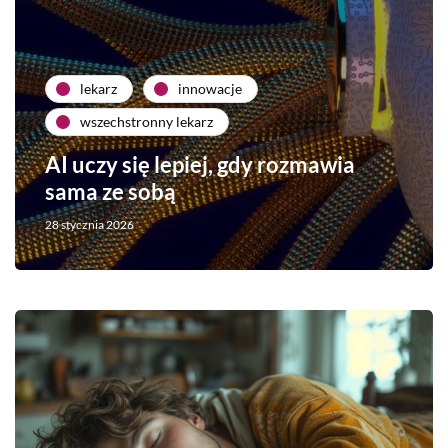
lekarz
innowacje
wszechstronny lekarz
AI uczy się lepiej, gdy rozmawia
sama ze sobą
28 stycznia 2026