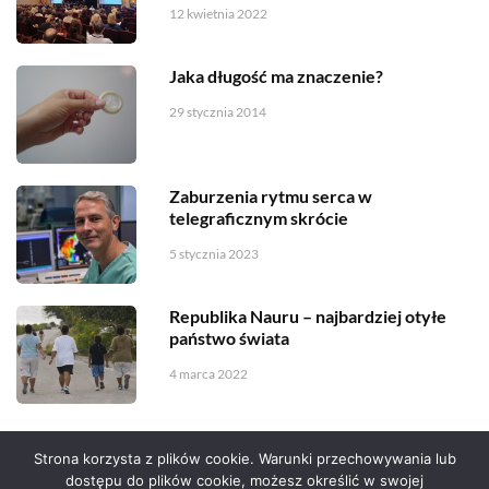
12 kwietnia 2022
Jaka długość ma znaczenie?
29 stycznia 2014
Zaburzenia rytmu serca w
telegraficznym skrócie
5 stycznia 2023
Republika Nauru – najbardziej otyłe
państwo świata
4 marca 2022
Strona korzysta z plików cookie. Warunki przechowywania lub
dostępu do plików cookie, możesz określić w swojej